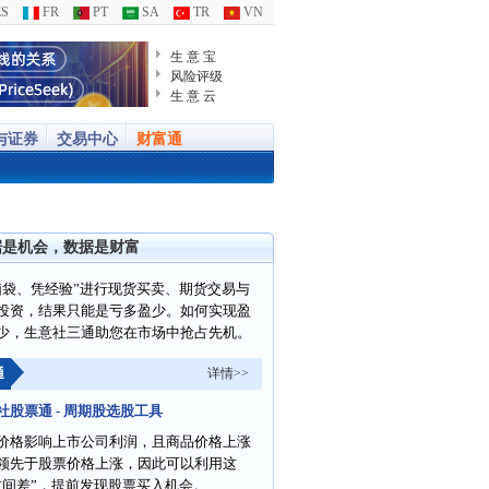
S
FR
PT
SA
TR
VN
生 意 宝
风险评级
生 意 云
与证券
交易中心
财富通
据是机会，数据是财富
脑袋、凭经验”进行现货买卖、期货交易与
投资，结果只能是亏多盈少。如何实现盈
少，生意社三通助您在市场中抢占先机。
通
详情>>
社股票通 - 周期股选股工具
价格影响上市公司利润，且商品价格上涨
领先于股票价格上涨，因此可以利用这
时间差”，提前发现股票买入机会。