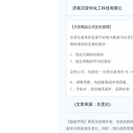
司
济南贝亚特化工科技有限公
司
【大宗商品公式定价原理】
生意社基准价是基于价格大数据与生意
两种需求的交易结算价：
1、指定日期的结算价
2、指定周期的平均结算价
定价公式：结算价 = 生意社基准价×K＋
K：调整系数，包括账期成本等因素。
C：升贴水，包括物流成本、品牌价差
(文章来源：生意社)
【版权声明】秉承互联网开放、包容的精
权并注明来源生意社；同时，我们倡导尊