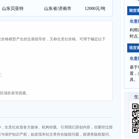
山东贝亚特
山东省/济南市
12000元/吨
期货
生意
利用
时点
社价格模型产生的交易指导价，又称生意社价格。可用于确定以下
现货
生意
基于
置，
C
具。
、区域价差等因素。
神，生意社欢迎各方媒体、机构转载、引用我们原创内容，但要经过授
重与保护知识产权，如发现本站文章存在版权问题，烦请将版权疑问、