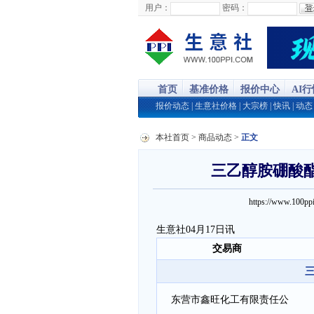
用户：
密码：
首页
基准价格
报价中心
AI
报价动态
|
生意社价格
|
大宗榜
|
快讯
|
动态
本社首页
>
商品动态
>
正文
三乙醇胺硼酸酯商
https://www.100
生意社04月17日讯
交易商
东营市鑫旺化工有限责任公