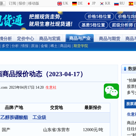
订阅
|
报价
|
移动版
UK
DE
JP
KR
RU
E
商品与产业
行情分析
定价中心
商品与宏观
商品与期货
商品
|
多空
|
分析
|
情报
|
原油
|
金银
|
稀土
|
商品站
|
期货学院
数
品报价动态（2023-04-17）
“拍
股票
ppi.com 2023年04月17日 14:20
生意社
多亏
股票
品牌/产地
交货地
最新报价
生意
三乙醇胺硼酸酯 工业级
商品
往往
国产
山东省/东营市
12000元/吨
一“