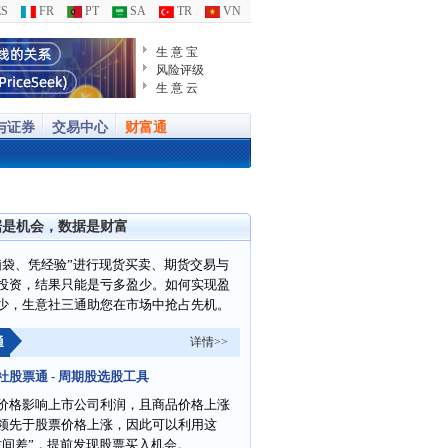
S
FR
PT
SA
TR
VN
生 意 宝
风险评级
生 意 云
与证券
交易中心
财富通
据是机会，数据是财富
脑袋、凭经验”进行现货买卖、期货交易与
投资，结果只能是亏多盈少。如何实现盈
少，生意社三通助您在市场中抢占先机。
通
详情>>
社股票通 - 周期股选股工具
价格影响上市公司利润，且商品价格上涨
领先于股票价格上涨，因此可以利用这
时间差”，提前发现股票买入机会。