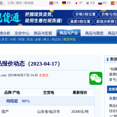
订阅
|
报价
|
移动版
UK
DE
JP
KR
RU
E
商品与产业
行情分析
定价中心
商品与宏观
商品与期货
商品
|
多空
|
分析
|
情报
|
原油
|
金银
|
稀土
|
商品站
|
期货学院
数
价动态（2023-04-17）
“拍
股票
ppi.com 2023年04月17日 14:20
生意社
多亏
股票
品牌/产地
交货地
最新报价
生意
纯吡啶 99%
商品
往往
国产
山东省/临沂市
26300元/吨
一“