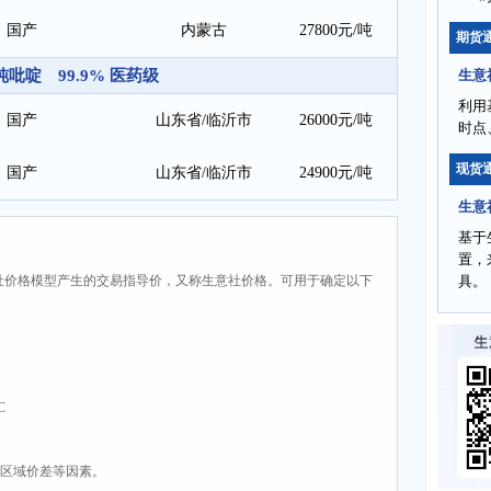
国产
内蒙古
27800元/吨
期货
纯吡啶 99.9% 医药级
生意
利用
国产
山东省/临沂市
26000元/吨
时点
现货
国产
山东省/临沂市
24900元/吨
生意
基于
置，
社价格模型产生的交易指导价，又称生意社价格。可用于确定以下
具。
C
、区域价差等因素。