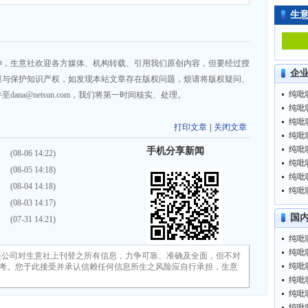
生
神，生意社欢迎各方媒体、机构转载、引用我们原创内容，但要经过授
企
重与保护知识产权，如发现本站文章存在版权问题，烦请将版权疑问、
纯吡啶
na@netsun.com，我们将第一时间核实、处理。
纯吡啶
纯吡啶
打印文章
|
关闭文章
纯吡啶
纯吡啶
手机分享新闻
）
(08-06 14:22)
纯吡啶
）
(08-05 14:18)
纯吡啶
）
(08-04 14:18)
纯吡啶
）
(08-03 14:17)
国
）
(07-31 14:21)
纯吡啶
纯吡啶
限公司对生意社上刊登之所有信息，力争可靠、准确及全面，但不对
纯吡啶
考。您于此接受并承认信赖任何信息所生之风险应自行承担，生意
纯吡啶
纯吡啶
纯吡啶