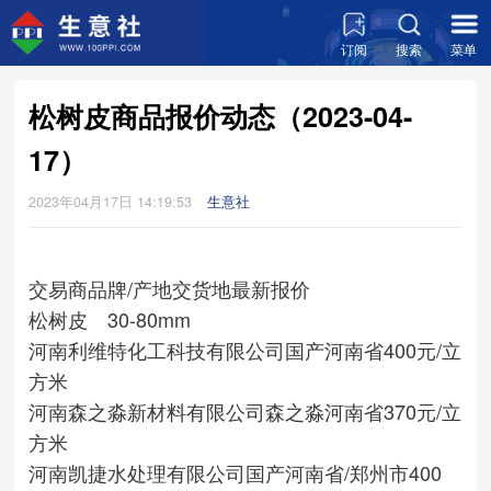
订阅
搜索
菜单
松树皮商品报价动态（2023-04-
17）
2023年04月17日 14:19:53
生意社
交易商
品牌/产地
交货地
最新报价
松树皮 30-80mm
河南利维特化工科技有限公司
国产
河南省
400元/立
方米
河南森之淼新材料有限公司
森之淼
河南省
370元/立
方米
河南凯捷水处理有限公司
国产
河南省/郑州市
400