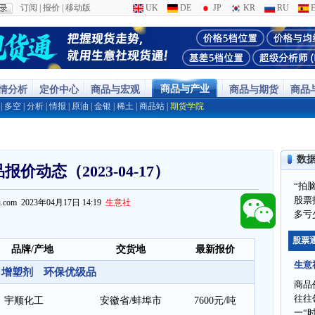
订阅
|
报价
|
移动版
UK
DE
JP
KR
RU
E
商品与产业
行情分析
定价中心
商品与宏观
商品与期货
商品
|
多空
|
分析
|
情报
|
原油
|
金银
|
稀土
|
商品站
|
期货学院
数
价动态（2023-04-17）
“拍
股票
ppi.com 2023年04月17日 14:19
生意社
多亏
股票
品牌/产地
交货地
最新报价
生意
增塑剂 环保优级品
商品
往往
宇顺化工
安徽省/蚌埠市
7600元/吨
一“