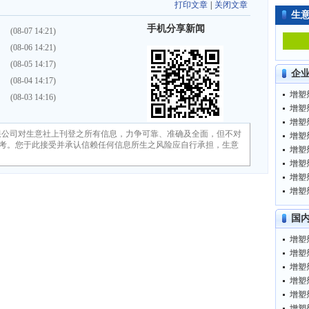
打印文章
|
关闭文章
生
手机分享新闻
）
(08-07 14:21)
）
(08-06 14:21)
）
(08-05 14:17)
企
）
(08-04 14:17)
增塑剂
）
(08-03 14:16)
增塑剂
增塑剂
限公司对生意社上刊登之所有信息，力争可靠、准确及全面，但不对
增塑剂
考。您于此接受并承认信赖任何信息所生之风险应自行承担，生意
增塑剂
增塑剂
增塑剂
增塑剂
国
增塑剂
增塑剂
增塑剂
增塑剂
增塑剂
增塑剂