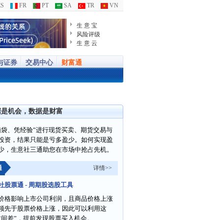
S
FR
PT
SA
TR
VN
生 意 宝
风险评级
生 意 云
与证券
交易中心
财富通
据是机会，数据是财富
脑袋、凭经验”进行现货买卖、期货交易与
投资，结果只能是亏多盈少。如何实现盈
少，生意社三通助您在市场中抢占先机。
通
详情>>
社股票通 - 周期股选股工具
价格影响上市公司利润，且商品价格上涨
领先于股票价格上涨，因此可以利用这
时间差”，提前发现股票买入机会。