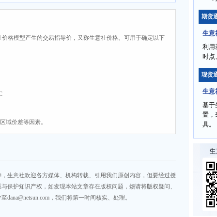
期货
生意
社价格模型产生的交易指导价，又称生意社价格。可用于确定以下
利用
时点
现货
生意
C
基于
置，
、区域价差等因素。
具。
神，生意社欢迎各方媒体、机构转载、引用我们原创内容，但要经过授
重与保护知识产权，如发现本站文章存在版权问题，烦请将版权疑问、
na@netsun.com，我们将第一时间核实、处理。