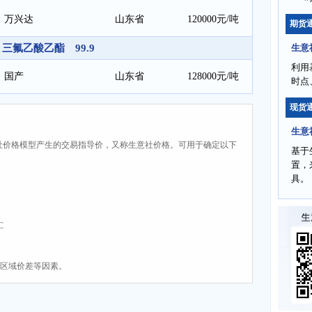
万兴达
山东省
120000元/吨
期货
三氟乙酸乙酯 99.9
生意
利用
国产
山东省
128000元/吨
时点
现货
生意
社价格模型产生的交易指导价，又称生意社价格。可用于确定以下
基于
置，
具。
C
、区域价差等因素。