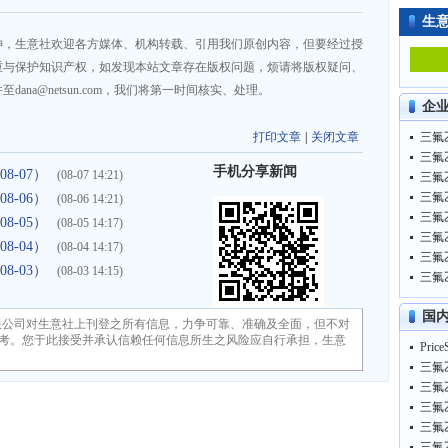
生
神，生意社欢迎各方媒体、机构转载、引用我们原创内容，但要经过授
重与保护知识产权，如发现本站文章存在版权问题，烦请将版权疑问、
na@netsun.com，我们将第一时间核实、处理。
企
打印文章
|
关闭文章
三氟乙
三氟乙
手机分享新闻
8-07）
(08-07 14:21)
三氟乙
三氟乙
8-06）
(08-06 14:21)
三氟乙
8-05）
(08-05 14:17)
三氟乙
8-04）
(08-04 14:17)
三氟乙
8-03）
(08-03 14:15)
三氟乙
国
限公司对生意社上刊登之所有信息，力争可靠、准确及全面，但不对
考。您于此接受并承认信赖任何信息所生之风险应自行承担，生意
三氟乙
三氟乙
三氟乙
三氟乙
三氟乙