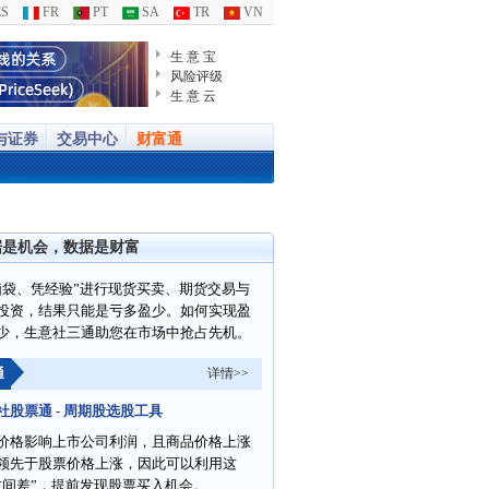
S
FR
PT
SA
TR
VN
生 意 宝
风险评级
生 意 云
与证券
交易中心
财富通
据是机会，数据是财富
脑袋、凭经验”进行现货买卖、期货交易与
投资，结果只能是亏多盈少。如何实现盈
少，生意社三通助您在市场中抢占先机。
通
详情>>
社股票通 - 周期股选股工具
价格影响上市公司利润，且商品价格上涨
领先于股票价格上涨，因此可以利用这
时间差”，提前发现股票买入机会。