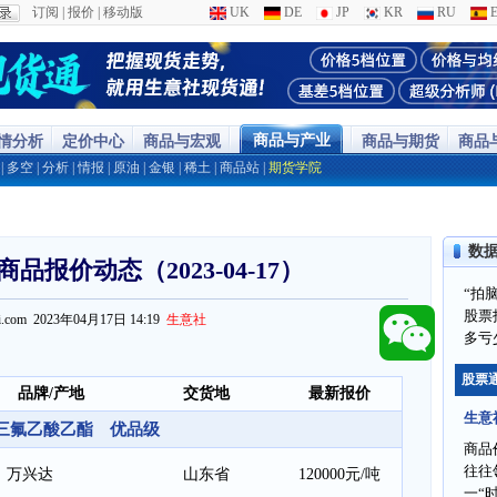
订阅
|
报价
|
移动版
UK
DE
JP
KR
RU
E
商品与产业
行情分析
定价中心
商品与宏观
商品与期货
商品
|
多空
|
分析
|
情报
|
原油
|
金银
|
稀土
|
商品站
|
期货学院
数
品报价动态（2023-04-17）
“拍
股票
ppi.com 2023年04月17日 14:19
生意社
多亏
股票
品牌/产地
交货地
最新报价
生意
三氟乙酸乙酯 优品级
商品
往往
万兴达
山东省
120000元/吨
一“