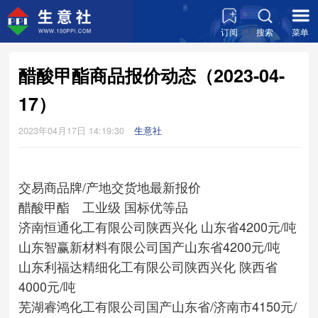
订阅
搜索
菜单
醋酸甲酯商品报价动态（2023-04-
17）
2023年04月17日 14:19:30
生意社
交易商
品牌/产地
交货地
最新报价
醋酸甲酯 工业级 国标优等品
济南恒通化工有限公司
陕西兴化
山东省
4200元/吨
山东智赢新材料有限公司
国产
山东省
4200元/吨
山东利福达精细化工有限公司
陕西兴化
陕西省
4000元/吨
芜湖睿鸿化工有限公司
国产
山东省/济南市
4150元/