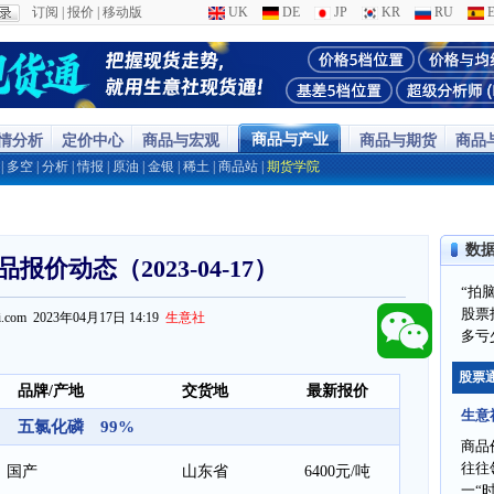
订阅
|
报价
|
移动版
UK
DE
JP
KR
RU
E
商品与产业
行情分析
定价中心
商品与宏观
商品与期货
商品
|
多空
|
分析
|
情报
|
原油
|
金银
|
稀土
|
商品站
|
期货学院
数
报价动态（2023-04-17）
“拍
股票
ppi.com 2023年04月17日 14:19
生意社
多亏
股票
品牌/产地
交货地
最新报价
生意
五氯化磷 99%
商品
往往
国产
山东省
6400元/吨
一“