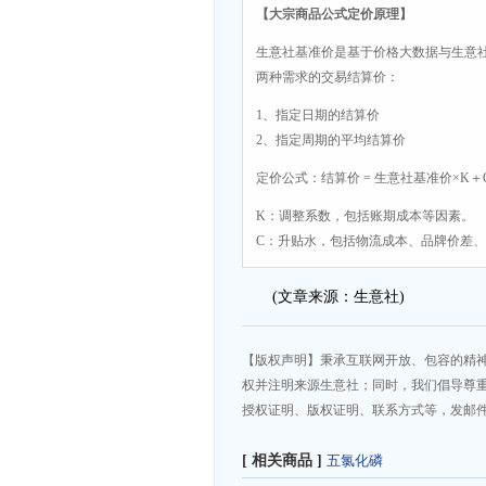
【大宗商品公式定价原理】
生意社基准价是基于价格大数据与生意
两种需求的交易结算价：
1、指定日期的结算价
2、指定周期的平均结算价
定价公式：结算价 = 生意社基准价×K＋
K：调整系数，包括账期成本等因素。
C：升贴水，包括物流成本、品牌价差
(文章来源：生意社)
【版权声明】秉承互联网开放、包容的精
权并注明来源生意社；同时，我们倡导尊
授权证明、版权证明、联系方式等，发邮件至da
[ 相关商品 ]
五氯化磷