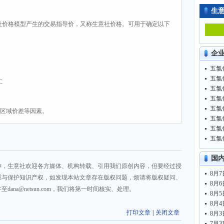
生
社价格模型产生的交易指导价，又称生意社价格。可用于确定以下
企
五氯化
五氯化
C
五氯化
五氯化
五氯化
、区域价差等因素。
五氯化
五氯化
五氯化
国
神，生意社欢迎各方媒体、机构转载、引用我们原创内容，但要经过授
重与保护知识产权，如发现本站文章存在版权问题，烦请将版权疑问、
na@netsun.com，我们将第一时间核实、处理。
打印文章
|
关闭文章