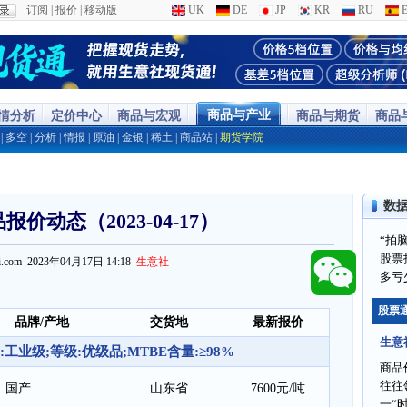
订阅
|
报价
|
移动版
UK
DE
JP
KR
RU
E
商品与产业
行情分析
定价中心
商品与宏观
商品与期货
商品
|
多空
|
分析
|
情报
|
原油
|
金银
|
稀土
|
商品站
|
期货学院
数
报价动态（2023-04-17）
“拍
股票
ppi.com 2023年04月17日 14:18
生意社
多亏
股票
品牌/产地
交货地
最新报价
生意
工业级;等级:优级品;MTBE含量:≥98%
商品
往往
国产
山东省
7600元/吨
一“