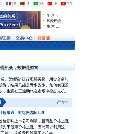
S
FR
PT
SA
TR
VN
生 意 宝
风险评级
生 意 云
与证券
交易中心
财富通
据是机会，数据是财富
脑袋、凭经验”进行现货买卖、期货交易与
投资，结果只能是亏多盈少。如何实现盈
少，生意社三通助您在市场中抢占先机。
通
详情>>
社股票通 - 周期股选股工具
价格影响上市公司利润，且商品价格上涨
领先于股票价格上涨，因此可以利用这
时间差”，提前发现股票买入机会。