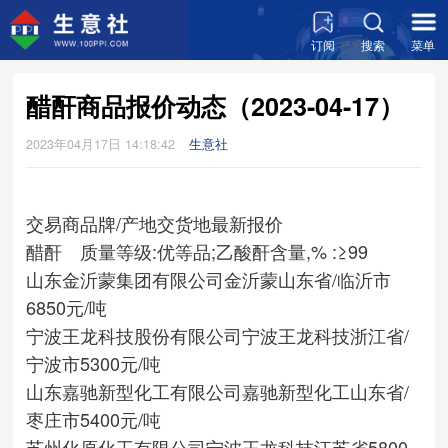
订阅
搜索
菜单
醋酐商品报价动态（2023-04-17）
2023年04月17日 14:18:42
生意社
交易商
品牌/产地
交货地
最新报价
醋酐 质量等级:优等品;乙酸酐含量,% :≥99
山东金沂蒙集团有限公司
金沂蒙
山东省/临沂市
6850元/吨
宁波王龙科技股份有限公司
宁波王龙科技
浙江省/
宁波市
5300元/吨
山东嘉驰新型化工有限公司
嘉驰新型化工
山东省/
枣庄市
5400元/吨
苏州化原化工有限公司
宁波王龙科技
江苏省
5800