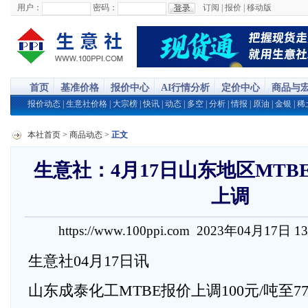
用户：
密码：
订阅
|
报价
|
移动版
首页
基准价格
报价中心
AI行情分析
定价中心
商品与
报价动态
|
生意社价格
|
大宗榜
|
快讯
|
动态
|
多空
|
分析
|
情报
|
原油
|
金银
|
稀
本社首页
>
商品动态
>
正文
生意社：4月17日山东地区MTB
上调
https://www.100ppi.com 2023年04月17日 1
生意社04月17日讯
山东成泰化工MTBE报价上调100元/吨至77