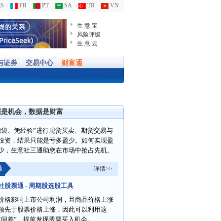
S
FR
PT
SA
TR
VN
生 意 宝
风险评级
生 意 云
与证券
交易中心
财富通
据是机会，数据是财富
脑袋、凭经验”进行现货买卖、期货交易与
投资，结果只能是亏多盈少。如何实现盈
少，生意社三通助您在市场中抢占先机。
通
详情>>
社股票通 - 周期股选股工具
价格影响上市公司利润，且商品价格上涨
领先于股票价格上涨，因此可以利用这
时间差”，提前发现股票买入机会。