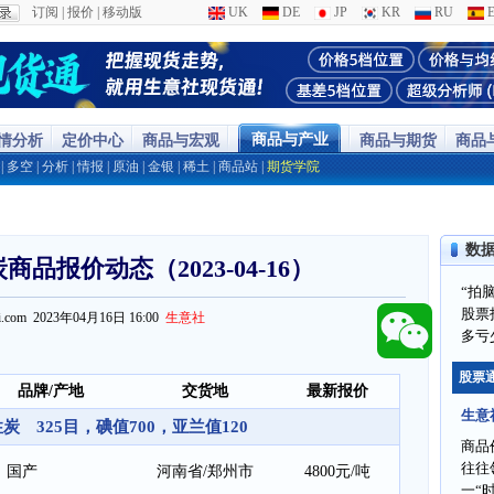
订阅
|
报价
|
移动版
UK
DE
JP
KR
RU
E
商品与产业
行情分析
定价中心
商品与宏观
商品与期货
商品
|
多空
|
分析
|
情报
|
原油
|
金银
|
稀土
|
商品站
|
期货学院
数
品报价动态（2023-04-16）
“拍
股票
ppi.com 2023年04月16日 16:00
生意社
多亏
股票
品牌/产地
交货地
最新报价
生意
炭 325目，碘值700，亚兰值120
商品
往往
国产
河南省/郑州市
4800元/吨
一“