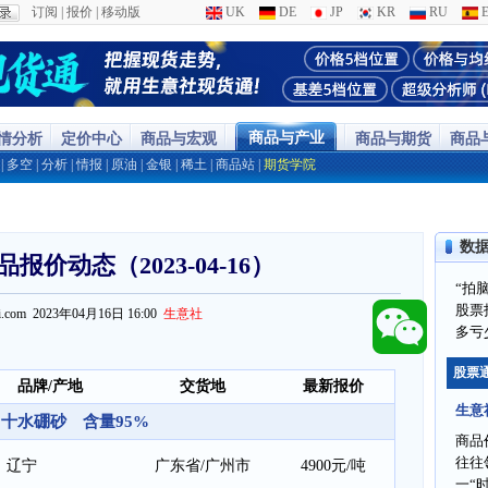
订阅
|
报价
|
移动版
UK
DE
JP
KR
RU
E
商品与产业
行情分析
定价中心
商品与宏观
商品与期货
商品
|
多空
|
分析
|
情报
|
原油
|
金银
|
稀土
|
商品站
|
期货学院
数
报价动态（2023-04-16）
“拍
股票
ppi.com 2023年04月16日 16:00
生意社
多亏
股票
品牌/产地
交货地
最新报价
生意
十水硼砂 含量95%
商品
往往
辽宁
广东省/广州市
4900元/吨
一“