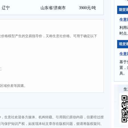
辽宁
山东省/济南市
3900元/吨
期货
生意
利用
时点
社价格模型产生的交易指导价，又称生意社价格。可用于确定以下
现货
生意
基于
置，
C
具。
、区域价差等因素。
神，生意社欢迎各方媒体、机构转载、引用我们原创内容，但要经过授
重与保护知识产权，如发现本站文章存在版权问题，烦请将版权疑问、