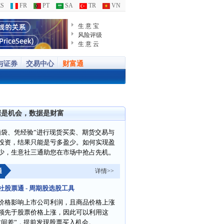
S
FR
PT
SA
TR
VN
生 意 宝
风险评级
生 意 云
与证券
交易中心
财富通
据是机会，数据是财富
脑袋、凭经验”进行现货买卖、期货交易与
投资，结果只能是亏多盈少。如何实现盈
少，生意社三通助您在市场中抢占先机。
通
详情>>
社股票通 - 周期股选股工具
价格影响上市公司利润，且商品价格上涨
领先于股票价格上涨，因此可以利用这
时间差”，提前发现股票买入机会。