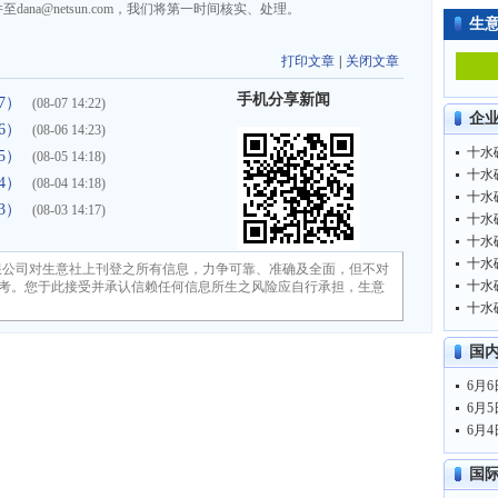
na@netsun.com，我们将第一时间核实、处理。
生
打印文章
|
关闭文章
手机分享新闻
7）
(08-07 14:22)
企
6）
(08-06 14:23)
十水硼
5）
(08-05 14:18)
十水硼
4）
(08-04 14:18)
十水硼
3）
(08-03 14:17)
十水硼
十水硼
十水硼
限公司对生意社上刊登之所有信息，力争可靠、准确及全面，但不对
十水硼
考。您于此接受并承认信赖任何信息所生之风险应自行承担，生意
十水硼
国
国