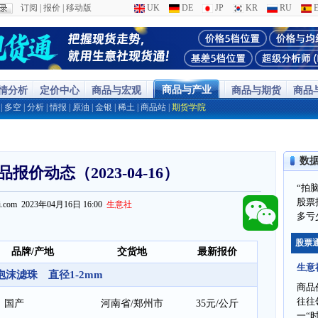
订阅
|
报价
|
移动版
UK
DE
JP
KR
RU
E
商品与产业
行情分析
定价中心
商品与宏观
商品与期货
商品
|
多空
|
分析
|
情报
|
原油
|
金银
|
稀土
|
商品站
|
期货学院
数
报价动态（2023-04-16）
“拍
股票
ppi.com 2023年04月16日 16:00
生意社
多亏
股票
品牌/产地
交货地
最新报价
生意
泡沫滤珠 直径1-2mm
商品
往往
国产
河南省/郑州市
35元/公斤
一“