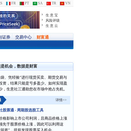
S
FR
PT
SA
TR
VN
生 意 宝
风险评级
生 意 云
与证券
交易中心
财富通
据是机会，数据是财富
脑袋、凭经验”进行现货买卖、期货交易与
投资，结果只能是亏多盈少。如何实现盈
少，生意社三通助您在市场中抢占先机。
通
详情>>
社股票通 - 周期股选股工具
价格影响上市公司利润，且商品价格上涨
领先于股票价格上涨，因此可以利用这
时间差”，提前发现股票买入机会。