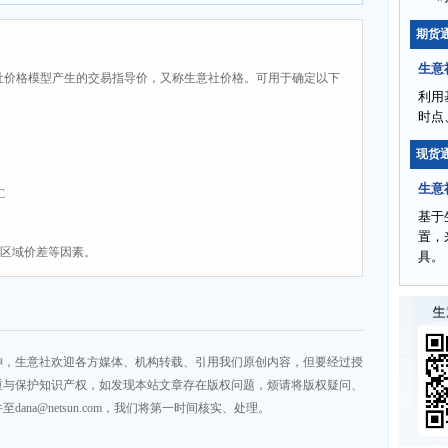
期货
生意
社价格模型产生的交易指导价，又称生意社价格。可用于确定以下
利用
时点
现货
生意
C
基于
置，
、区域价差等因素。
具。
神，生意社欢迎各方媒体、机构转载、引用我们原创内容，但要经过授
重与保护知识产权，如发现本站文章存在版权问题，烦请将版权疑问、
na@netsun.com，我们将第一时间核实、处理。