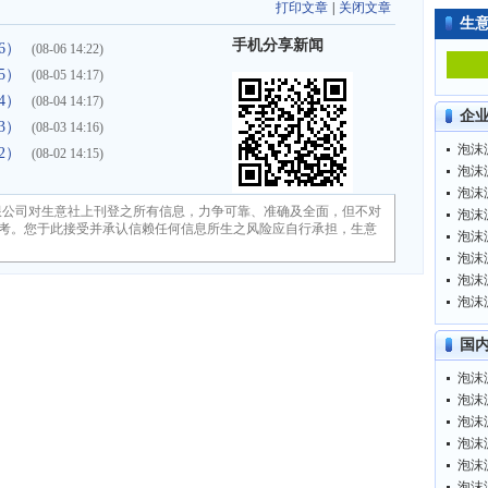
打印文章
|
关闭文章
生
手机分享新闻
6）
(08-06 14:22)
5）
(08-05 14:17)
4）
(08-04 14:17)
企
3）
(08-03 14:16)
泡沫滤
2）
(08-02 14:15)
泡沫滤
泡沫滤
限公司对生意社上刊登之所有信息，力争可靠、准确及全面，但不对
泡沫滤
考。您于此接受并承认信赖任何信息所生之风险应自行承担，生意
泡沫滤
泡沫滤
泡沫滤
泡沫滤
国
泡沫滤
泡沫滤
泡沫滤
泡沫滤
泡沫滤
泡沫滤