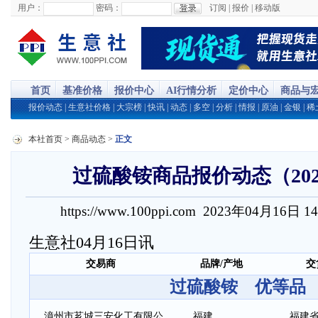
用户：
密码：
订阅
|
报价
|
移动版
首页
基准价格
报价中心
AI行情分析
定价中心
商品与
报价动态
|
生意社价格
|
大宗榜
|
快讯
|
动态
|
多空
|
分析
|
情报
|
原油
|
金银
|
稀
本社首页
>
商品动态
>
正文
过硫酸铵商品报价动态（2023-
https://www.100ppi.com 2023年04月16日 1
生意社04月16日讯
交易商
品牌/产地
交
过硫酸铵 优等品
漳州市芗城三安化工有限公
福建
福建省