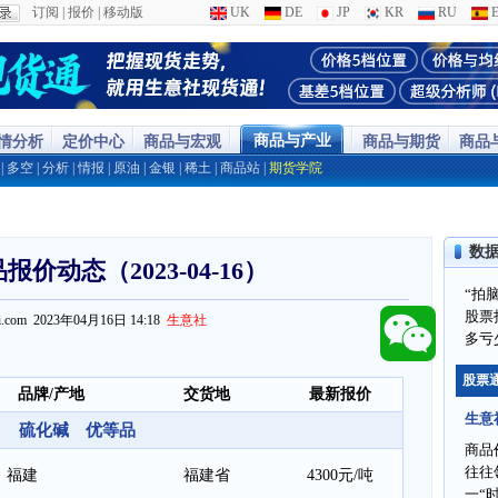
订阅
|
报价
|
移动版
UK
DE
JP
KR
RU
E
商品与产业
行情分析
定价中心
商品与宏观
商品与期货
商品
|
多空
|
分析
|
情报
|
原油
|
金银
|
稀土
|
商品站
|
期货学院
数
价动态（2023-04-16）
“拍
股票
ppi.com 2023年04月16日 14:18
生意社
多亏
股票
品牌/产地
交货地
最新报价
生意
硫化碱 优等品
商品
往往
福建
福建省
4300元/吨
一“