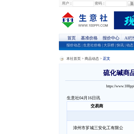
用户：
密码：
首页
基准价格
报价中心
AI
报价动态
|
生意社价格
|
大宗榜
|
快讯
|
动态
本社首页
>
商品动态
>
正文
硫化碱商品报
https://www.100
生意社04月16日讯
交易商
漳州市芗城三安化工有限公