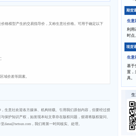
期货
生意
社价格模型产生的交易指导价，又称生意社价格。可用于确定以下
利用
时点
现货
生意
C
基于
置，
、区域价差等因素。
具。
神，生意社欢迎各方媒体、机构转载、引用我们原创内容，但要经过授
重与保护知识产权，如发现本站文章存在版权问题，烦请将版权疑问、
na@netsun.com，我们将第一时间核实、处理。