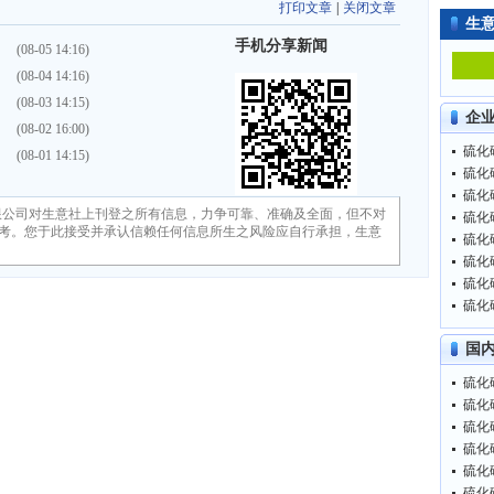
打印文章
|
关闭文章
生
手机分享新闻
）
(08-05 14:16)
）
(08-04 14:16)
）
(08-03 14:15)
企
）
(08-02 16:00)
硫化碱
）
(08-01 14:15)
硫化碱
硫化碱
限公司对生意社上刊登之所有信息，力争可靠、准确及全面，但不对
硫化碱
考。您于此接受并承认信赖任何信息所生之风险应自行承担，生意
硫化碱
硫化碱
硫化碱
硫化碱
国
硫化碱
硫化碱
硫化碱
硫化碱
硫化碱
硫化碱