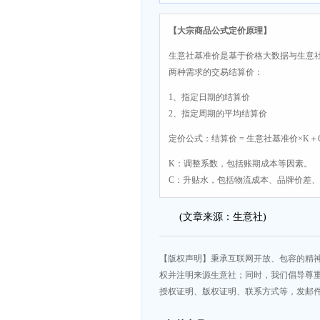
司
【大宗商品公式定价原理】
生意社基准价是基于价格大数据与生意
两种需求的交易结算价：
1、指定日期的结算价
2、指定周期的平均结算价
定价公式：结算价 = 生意社基准价×K＋
K：调整系数，包括账期成本等因素。
C：升贴水，包括物流成本、品牌价差
(文章来源：生意社)
【版权声明】秉承互联网开放、包容的精
权并注明来源生意社；同时，我们倡导尊
授权证明、版权证明、联系方式等，发邮件至da