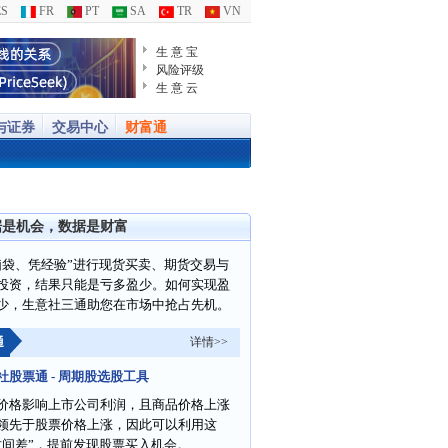
S
FR
PT
SA
TR
VN
生 意 宝
风险评级
生 意 云
与证券
交易中心
财富通
据是机会，数据是财富
脑袋、凭经验”进行现货买卖、期货交易与
投资，结果只能是亏多盈少。如何实现盈
少，生意社三通助您在市场中抢占先机。
通
详情>>
社股票通 - 周期股选股工具
价格影响上市公司利润，且商品价格上涨
领先于股票价格上涨，因此可以利用这
时间差”，提前发现股票买入机会。