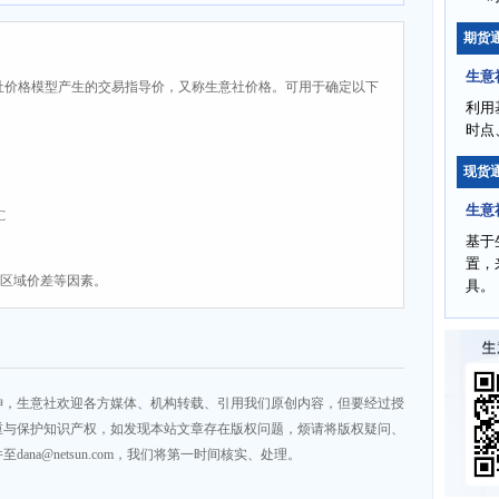
期货
生意
社价格模型产生的交易指导价，又称生意社价格。可用于确定以下
利用
时点
现货
生意
C
基于
置，
、区域价差等因素。
具。
神，生意社欢迎各方媒体、机构转载、引用我们原创内容，但要经过授
重与保护知识产权，如发现本站文章存在版权问题，烦请将版权疑问、
na@netsun.com，我们将第一时间核实、处理。