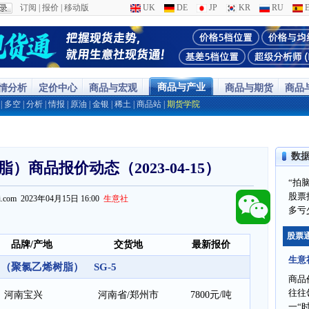
订阅
|
报价
|
移动版
UK
DE
JP
KR
RU
E
商品与产业
行情分析
定价中心
商品与宏观
商品与期货
商品
|
多空
|
分析
|
情报
|
原油
|
金银
|
稀土
|
商品站
|
期货学院
数
）商品报价动态（2023-04-15）
“拍
股票
ppi.com 2023年04月15日 16:00
生意社
多亏
股票
品牌/产地
交货地
最新报价
生意
C（聚氯乙烯树脂） SG-5
商品
往往
河南宝兴
河南省/郑州市
7800元/吨
一“