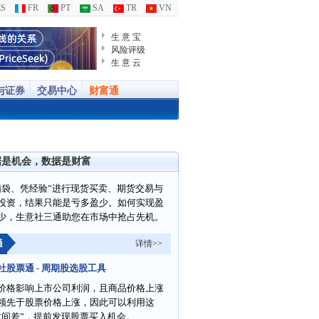
S
FR
PT
SA
TR
VN
生 意 宝
风险评级
生 意 云
与证券
交易中心
财富通
据是机会，数据是财富
脑袋、凭经验”进行现货买卖、期货交易与
投资，结果只能是亏多盈少。如何实现盈
少，生意社三通助您在市场中抢占先机。
通
详情>>
社股票通 - 周期股选股工具
价格影响上市公司利润，且商品价格上涨
领先于股票价格上涨，因此可以利用这
时间差”，提前发现股票买入机会。