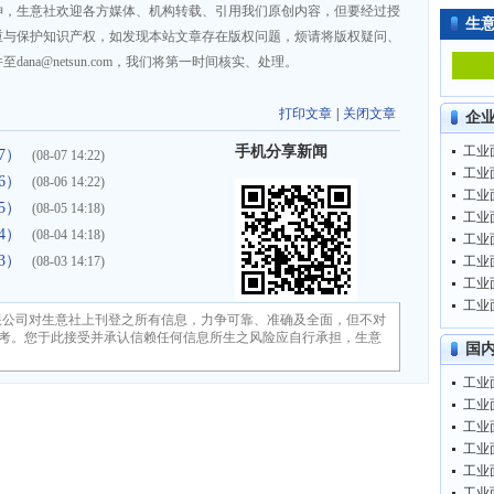
神，生意社欢迎各方媒体、机构转载、引用我们原创内容，但要经过授
生
重与保护知识产权，如发现本站文章存在版权问题，烦请将版权疑问、
na@netsun.com，我们将第一时间核实、处理。
打印文章
|
关闭文章
企
手机分享新闻
工业面
7）
(08-07 14:22)
工业面
6）
(08-06 14:22)
工业面
5）
(08-05 14:18)
工业面
4）
(08-04 14:18)
工业面
3）
(08-03 14:17)
工业面
工业面
工业面
限公司对生意社上刊登之所有信息，力争可靠、准确及全面，但不对
考。您于此接受并承认信赖任何信息所生之风险应自行承担，生意
国
工业面
工业面
工业面
工业面
工业面
工业面