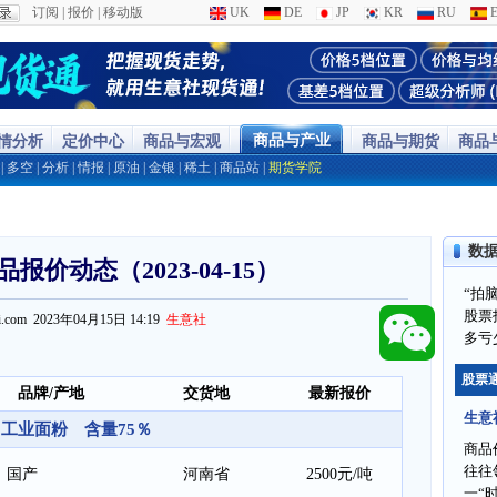
订阅
|
报价
|
移动版
UK
DE
JP
KR
RU
E
商品与产业
行情分析
定价中心
商品与宏观
商品与期货
商品
|
多空
|
分析
|
情报
|
原油
|
金银
|
稀土
|
商品站
|
期货学院
数
报价动态（2023-04-15）
“拍
股票
ppi.com 2023年04月15日 14:19
生意社
多亏
股票
品牌/产地
交货地
最新报价
生意
工业面粉 含量75％
商品
往往
国产
河南省
2500元/吨
一“