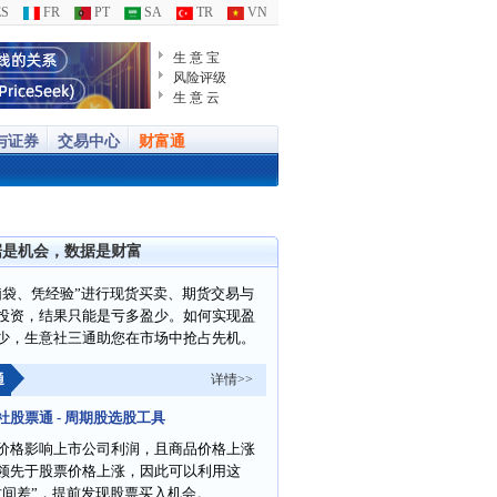
S
FR
PT
SA
TR
VN
生 意 宝
风险评级
生 意 云
与证券
交易中心
财富通
据是机会，数据是财富
脑袋、凭经验”进行现货买卖、期货交易与
投资，结果只能是亏多盈少。如何实现盈
少，生意社三通助您在市场中抢占先机。
通
详情>>
社股票通 - 周期股选股工具
价格影响上市公司利润，且商品价格上涨
领先于股票价格上涨，因此可以利用这
时间差”，提前发现股票买入机会。