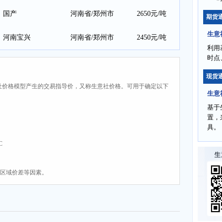
国产
河南省/郑州市
2650元/吨
期货
生意
河南宝兴
河南省/郑州市
2450元/吨
利用
时点
现货
社价格模型产生的交易指导价，又称生意社价格。可用于确定以下
生意
基于
置，
具。
C
、区域价差等因素。