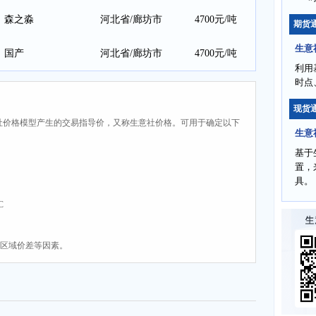
森之淼
河北省/廊坊市
4700元/吨
期货
生意
国产
河北省/廊坊市
4700元/吨
利用
时点
现货
社价格模型产生的交易指导价，又称生意社价格。可用于确定以下
生意
基于
置，
具。
C
、区域价差等因素。