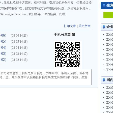
神，生意社欢迎各方媒体、机构转载、引用我们原创内容，但要经过授
生
重与保护知识产权，如发现本站文章存在版权问题，烦请将版权疑问、
na@netsun.com，我们将第一时间核实、处理。
打印文章
|
关闭文章
企
手机分享新闻
工业氯
-06）
(08-06 14:23)
工业氯
-05）
(08-05 14:18)
工业氯
-04）
(08-04 14:18)
工业氯
-03）
(08-03 14:17)
工业氯
-02）
(08-02 14:15)
工业氯
工业氯
工业氯
限公司对生意社上刊登之所有信息，力争可靠、准确及全面，但不对
考。您于此接受并承认信赖任何信息所生之风险应自行承担，生意
国
工业氯
工业氯
工业氯
工业氯
工业氯
工业氯