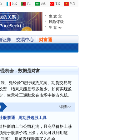
S
FR
PT
SA
TR
VN
生 意 宝
风险评级
生 意 云
与证券
交易中心
财富通
据是机会，数据是财富
脑袋、凭经验”进行现货买卖、期货交易与
投资，结果只能是亏多盈少。如何实现盈
少，生意社三通助您在市场中抢占先机。
通
详情>>
社股票通 - 周期股选股工具
价格影响上市公司利润，且商品价格上涨
领先于股票价格上涨，因此可以利用这
时间差”，提前发现股票买入机会。