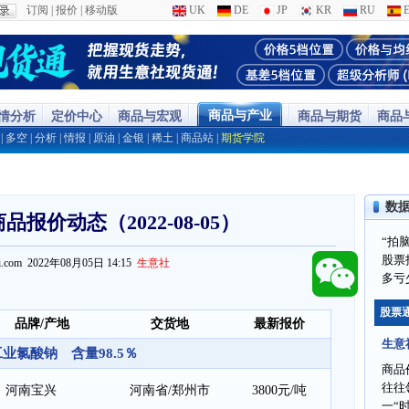
订阅
|
报价
|
移动版
UK
DE
JP
KR
RU
E
商品与产业
行情分析
定价中心
商品与宏观
商品与期货
商品
|
多空
|
分析
|
情报
|
原油
|
金银
|
稀土
|
商品站
|
期货学院
数
报价动态（2022-08-05）
“拍
股票
ppi.com 2022年08月05日 14:15
生意社
多亏
股票
品牌/产地
交货地
最新报价
生意
工业氯酸钠 含量98.5％
商品
往往
河南宝兴
河南省/郑州市
3800元/吨
一“