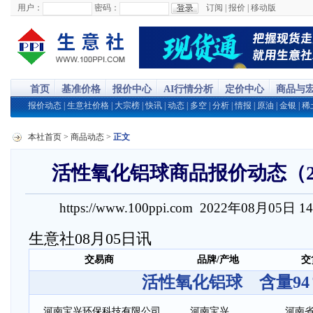
用户：
密码：
订阅
|
报价
|
移动版
首页
基准价格
报价中心
AI行情分析
定价中心
商品与
报价动态
|
生意社价格
|
大宗榜
|
快讯
|
动态
|
多空
|
分析
|
情报
|
原油
|
金银
|
稀
本社首页
>
商品动态
>
正文
活性氧化铝球商品报价动态（2022
https://www.100ppi.com 2022年08月05日 1
生意社08月05日讯
交易商
品牌/产地
交
活性氧化铝球 含量94
河南宝兴环保科技有限公司
河南宝兴
河南省