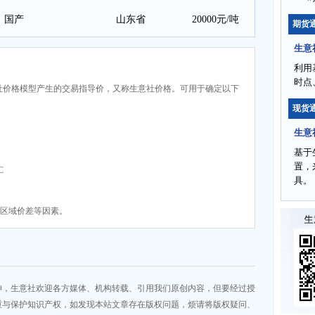
国产
山东省
20000元/吨
期货
生意
利用
时点
社价格模型产生的交易指导价，又称生意社价格。可用于确定以下
现货
生意
基于
置，
C
具。
、区域价差等因素。
神，生意社欢迎各方媒体、机构转载、引用我们原创内容，但要经过授
重与保护知识产权，如发现本站文章存在版权问题，烦请将版权疑问、