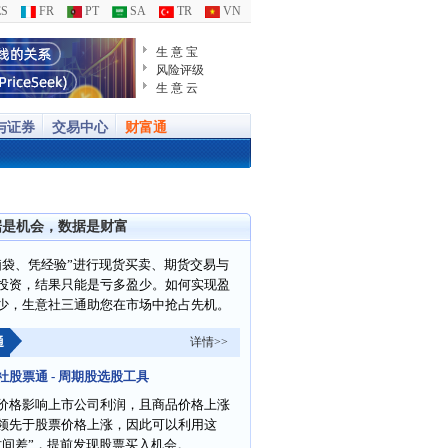
S
FR
PT
SA
TR
VN
生 意 宝
风险评级
生 意 云
与证券
交易中心
财富通
据是机会，数据是财富
脑袋、凭经验”进行现货买卖、期货交易与
投资，结果只能是亏多盈少。如何实现盈
少，生意社三通助您在市场中抢占先机。
通
详情>>
社股票通 - 周期股选股工具
价格影响上市公司利润，且商品价格上涨
领先于股票价格上涨，因此可以利用这
时间差”，提前发现股票买入机会。