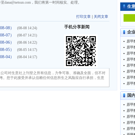
na@netsun.com，我们将第一时间核实、处理。
生
打印文章
|
关闭文章
手机分享新闻
8-08）
(08-08 14:24)
企
8-07）
(08-07 14:21)
原甲酸
8-06）
(08-06 14:22)
原甲酸
8-05）
(08-05 14:17)
原甲酸
8-04）
(08-04 14:17)
原甲酸
原甲酸
原甲酸
限公司对生意社上刊登之所有信息，力争可靠、准确及全面，但不对
原甲酸
考。您于此接受并承认信赖任何信息所生之风险应自行承担，生意
原甲酸
国
原甲酸
原甲酸
原甲酸
原甲酸
原甲酸
原甲酸