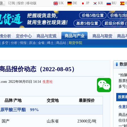
订阅
|
报价
|
移动版
UK
DE
JP
KR
RU
E
商品与产业
行情分析
定价中心
商品与宏观
商品与期货
商品
|
多空
|
分析
|
情报
|
原油
|
金银
|
稀土
|
商品站
|
期货学院
数
品报价动态（2022-08-05）
“拍
股票
ppi.com 2022年08月05日 14:14
生意社
多亏
股票
品牌/产地
交货地
最新报价
生意
原甲酸三甲酯 99%
商品
往往
国产
山东省
23000元/吨
一“