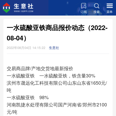
订阅
搜索
菜单
一水硫酸亚铁商品报价动态（2022-
08-04）
2022年08月04日 14:15:22
生意社
交易商
品牌/产地
交货地
最新报价
一水硫酸亚铁 一水硫酸亚铁，铁含量30%
滨州市晟远化工科技有限公司
山东
山东省
1650元/
吨
一水硫酸亚铁 98%
河南凯捷水处理有限公司
国产
河南省/郑州市
2100
元/吨