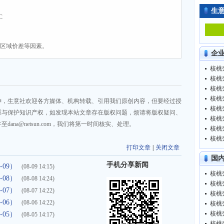
生
C
、区域价差等因素。
企
核桃壳
核桃壳
核桃壳
核桃壳
神，生意社欢迎各方媒体、机构转载、引用我们原创内容，但要经过授
核桃壳
重与保护知识产权，如发现本站文章存在版权问题，烦请将版权疑问、
核桃壳
na@netsun.com，我们将第一时间核实、处理。
核桃壳
核桃壳
打印文章
|
关闭文章
国
手机分享新闻
-09）
(08-09 14:15)
核桃壳
-08）
(08-08 14:24)
核桃壳
-07）
(08-07 14:22)
核桃壳
-06）
(08-06 14:22)
核桃壳
核桃壳
-05）
(08-05 14:17)
核桃壳