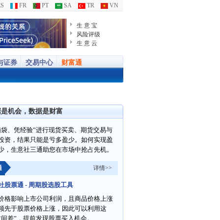
S
FR
PT
SA
TR
VN
生 意 宝
风险评级
生 意 云
与证券
交易中心
财富通
据是机会，数据是财富
脑袋、凭经验”进行现货买卖、期货交易与
投资，结果只能是亏多盈少。如何实现盈
少，生意社三通助您在市场中抢占先机。
通
详情>>
社股票通 - 周期股选股工具
价格影响上市公司利润，且商品价格上涨
领先于股票价格上涨，因此可以利用这
时间差”，提前发现股票买入机会。