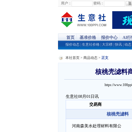
用户：
密码：
首页
基准价格
报价中心
AI
报价动态
|
生意社价格
|
大宗榜
|
快讯
|
动态
本社首页
>
商品动态
>
正文
核桃壳滤料商品
https://www.100
生意社08月01日讯
交易商
核桃壳滤料 0.8
河南森美水处理材料有限公