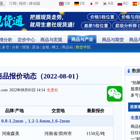
订阅
|
报价
|
移动版
UK
DE
JP
KR
RU
E
商品与产业
行情分析
定价中心
商品与宏观
商品与期货
商品
|
多空
|
分析
|
情报
|
原油
|
金银
|
稀土
|
商品站
|
期货学院
数
报价动态（2022-08-01）
“拍
股票
ppi.com 2022年08月01日 14:14
生意社
多亏
股票
品牌/产地
交货地
最新报价
生意
-1.2mm，1.2-1.6mm,1.6-2mm
商品
往往
河南森美
河南省/郑州市
1150元/吨
一“