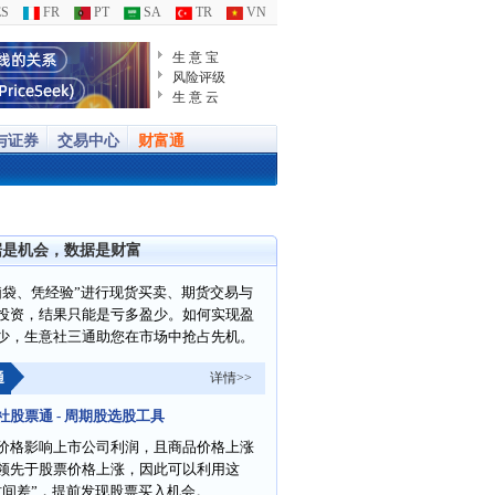
S
FR
PT
SA
TR
VN
生 意 宝
风险评级
生 意 云
与证券
交易中心
财富通
据是机会，数据是财富
脑袋、凭经验”进行现货买卖、期货交易与
投资，结果只能是亏多盈少。如何实现盈
少，生意社三通助您在市场中抢占先机。
通
详情>>
社股票通 - 周期股选股工具
价格影响上市公司利润，且商品价格上涨
领先于股票价格上涨，因此可以利用这
时间差”，提前发现股票买入机会。