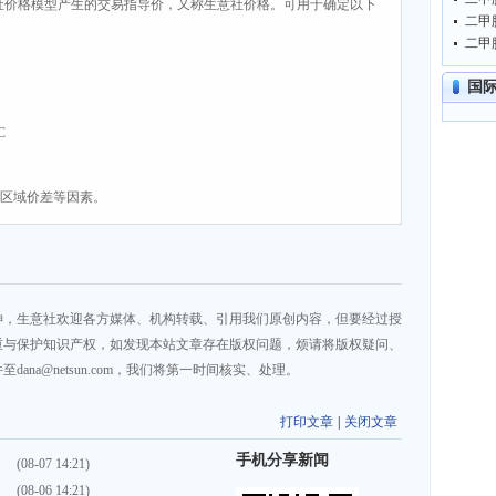
社价格模型产生的交易指导价，又称生意社价格。可用于确定以下
二甲胺
二甲胺
国
C
、区域价差等因素。
神，生意社欢迎各方媒体、机构转载、引用我们原创内容，但要经过授
重与保护知识产权，如发现本站文章存在版权问题，烦请将版权疑问、
na@netsun.com，我们将第一时间核实、处理。
打印文章
|
关闭文章
手机分享新闻
）
(08-07 14:21)
）
(08-06 14:21)