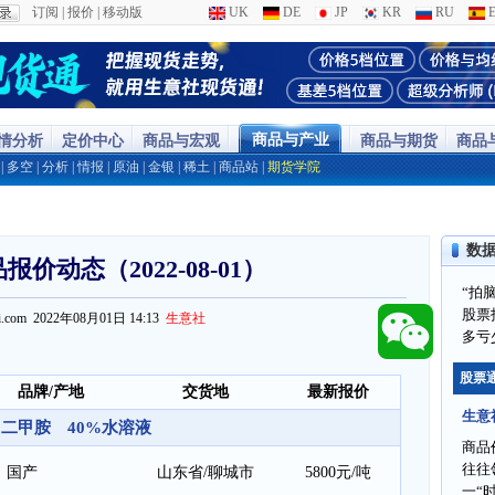
订阅
|
报价
|
移动版
UK
DE
JP
KR
RU
E
商品与产业
行情分析
定价中心
商品与宏观
商品与期货
商品
|
多空
|
分析
|
情报
|
原油
|
金银
|
稀土
|
商品站
|
期货学院
数
价动态（2022-08-01）
“拍
股票
ppi.com 2022年08月01日 14:13
生意社
多亏
股票
品牌/产地
交货地
最新报价
生意
二甲胺 40%水溶液
商品
往往
国产
山东省/聊城市
5800元/吨
一“