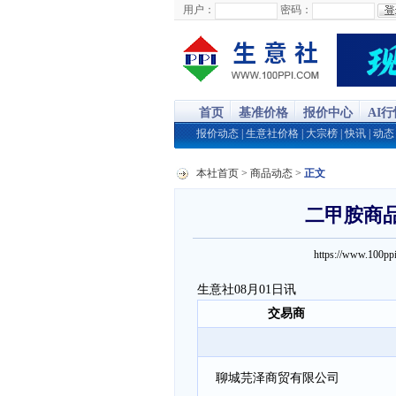
用户：
密码：
首页
基准价格
报价中心
AI
报价动态
|
生意社价格
|
大宗榜
|
快讯
|
动态
本社首页
>
商品动态
>
正文
二甲胺商品报
https://www.100
生意社08月01日讯
交易商
聊城芫泽商贸有限公司