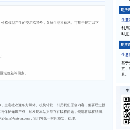
期货
生意
社价格模型产生的交易指导价，又称生意社价格。可用于确定以下
利用
时点
现货
生意
C
基于
置，
、区域价差等因素。
具。
神，生意社欢迎各方媒体、机构转载、引用我们原创内容，但要经过授
重与保护知识产权，如发现本站文章存在版权问题，烦请将版权疑问、
na@netsun.com，我们将第一时间核实、处理。