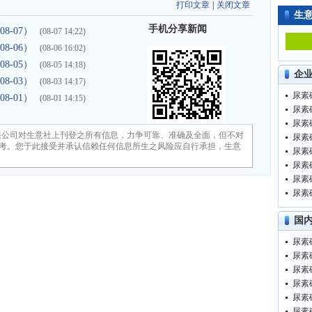
打印文章
|
关闭文章
生
手机分享新闻
8-07）
(08-07 14:22)
8-06）
(08-06 16:02)
8-05）
(08-05 14:18)
企
8-03）
(08-03 14:17)
尿素硝
8-01）
(08-01 14:15)
尿素硝
尿素硝
限公司对生意社上刊登之所有信息，力争可靠、准确及全面，但不对
尿素硝
考。您于此接受并承认信赖任何信息所生之风险应自行承担，生意
尿素硝
尿素硝
尿素硝
尿素硝
国
尿素硝
尿素硝
尿素硝
尿素硝
尿素硝
尿素硝