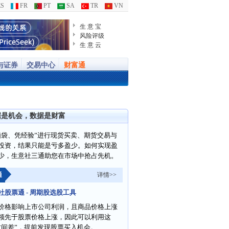
S
FR
PT
SA
TR
VN
生 意 宝
风险评级
生 意 云
与证券
交易中心
财富通
据是机会，数据是财富
脑袋、凭经验”进行现货买卖、期货交易与
投资，结果只能是亏多盈少。如何实现盈
少，生意社三通助您在市场中抢占先机。
通
详情>>
社股票通 - 周期股选股工具
价格影响上市公司利润，且商品价格上涨
领先于股票价格上涨，因此可以利用这
时间差”，提前发现股票买入机会。