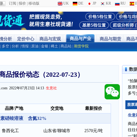
订阅
|
报价
|
移动版
UK
DE
JP
KR
RU
E
商品与产业
行情分析
定价中心
商品与宏观
商品与期货
商品
|
多空
|
分析
|
情报
|
原油
|
金银
|
稀土
|
商品站
|
期货学院
数
品报价动态（2022-07-23）
“拍
股票
ppi.com 2022年07月23日 14:13
生意社
多亏
股票
品牌/产地
交货地
最新报价
生意
素硝铵溶液 含氮32%
商品
往往
鲁西化工
山东省/聊城市
2570元/吨
一“