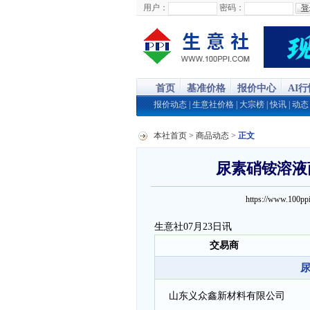
用户：
密码：
首页
基准价格
报价中心
AI
报价动态
|
生意社价格
|
大宗榜
|
快讯
|
动态
本社首页
>
商品动态
>
正文
尿素硝铵溶液商
https://www.100
生意社07月23日讯
交易商
尿
山东义众鑫新材料有限公司