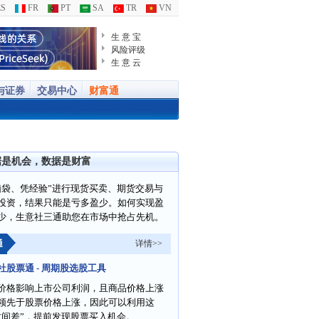
S
FR
PT
SA
TR
VN
生 意 宝
风险评级
生 意 云
与证券
交易中心
财富通
据是机会，数据是财富
脑袋、凭经验”进行现货买卖、期货交易与
投资，结果只能是亏多盈少。如何实现盈
少，生意社三通助您在市场中抢占先机。
通
详情>>
社股票通 - 周期股选股工具
价格影响上市公司利润，且商品价格上涨
领先于股票价格上涨，因此可以利用这
时间差”，提前发现股票买入机会。