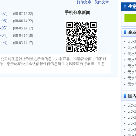
打印文章
|
关闭文章
生
手机分享新闻
-07）
(08-07 14:22)
-06）
(08-06 14:22)
-05）
(08-05 14:17)
企
-04）
(08-04 14:18)
无水碳
-03）
(08-03 14:17)
无水碳
无水碳
限公司对生意社上刊登之所有信息，力争可靠、准确及全面，但不对
无水碳
考。您于此接受并承认信赖任何信息所生之风险应自行承担，生意
无水碳
无水碳
无水碳
无水碳
国
无水碳
无水碳
无水碳
无水碳
无水碳
无水碳