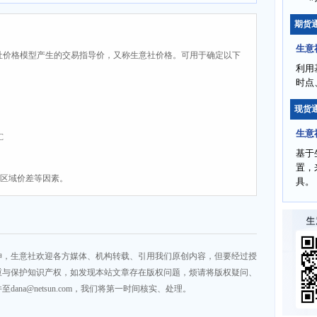
期货
生意
社价格模型产生的交易指导价，又称生意社价格。可用于确定以下
利用
时点
现货
生意
C
基于
置，
、区域价差等因素。
具。
神，生意社欢迎各方媒体、机构转载、引用我们原创内容，但要经过授
重与保护知识产权，如发现本站文章存在版权问题，烦请将版权疑问、
na@netsun.com，我们将第一时间核实、处理。