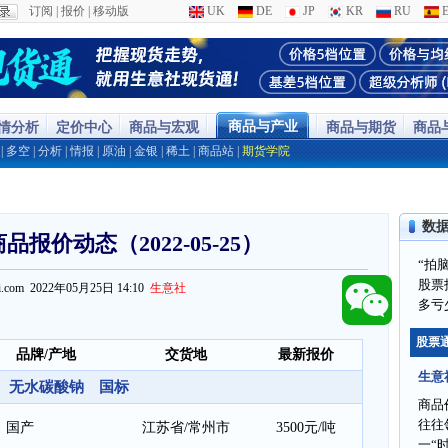
订阅
|
报价
|
移动版
UK
DE
JP
KR
RU
E
商品与产业
行情分析
定价中心
商品与宏观
商品与期货
商品
|
多空
|
分析
|
情报
|
原油
|
金银
|
稀土
|
商品站
|
期货学院
数
报价动态（2022-05-25）
“拍
股票
ppi.com 2022年05月25日 14:10
生意社
多亏
股票
品牌/产地
交货地
最新报价
生意
无水碳酸钠 国标
商品
往往
国产
江苏省/常州市
3500元/吨
一“