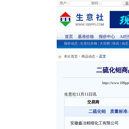
用户：
密码：
首页
基准价格
报价中心
AI
报价动态
|
生意社价格
|
大宗榜
|
快讯
|
动态
本社首页
>
商品动态
>
正文
二硫化钼商品
https://www.100
生意社11月11日讯
交易商
二硫化钼 质量标准: M
安徽鑫冶精细化工有限公司