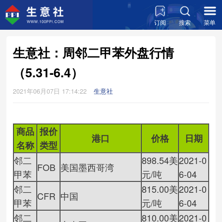
订阅
搜索
菜单
生意社：周邻二甲苯外盘行情
（5.31-6.4）
2021年06月07日 17:14:22
生意社
商品
报价
港口
价格
日期
名称
类型
邻二
898.54美
2021-0
FOB
美国墨西哥湾
甲苯
元/吨
6-04
邻二
815.00美
2021-0
CFR
中国
甲苯
元/吨
6-04
邻二
810.00美
2021-0