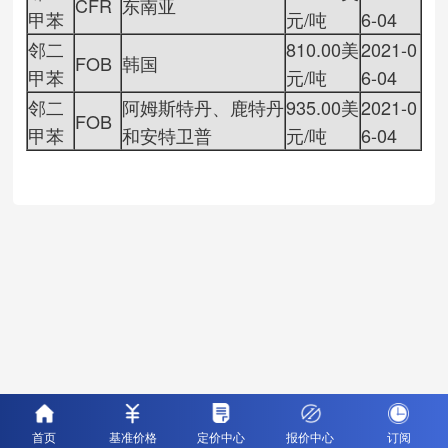
CFR
东南亚
甲苯
元/吨
6-04
邻二
810.00美
2021-0
FOB
韩国
甲苯
元/吨
6-04
邻二
阿姆斯特丹、鹿特丹
935.00美
2021-0
FOB
甲苯
和安特卫普
元/吨
6-04
首页
基准价格
定价中心
报价中心
订阅