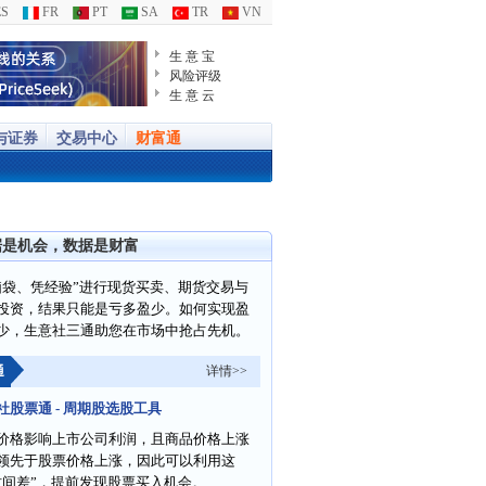
S
FR
PT
SA
TR
VN
生 意 宝
风险评级
生 意 云
与证券
交易中心
财富通
据是机会，数据是财富
脑袋、凭经验”进行现货买卖、期货交易与
投资，结果只能是亏多盈少。如何实现盈
少，生意社三通助您在市场中抢占先机。
通
详情>>
社股票通 - 周期股选股工具
价格影响上市公司利润，且商品价格上涨
领先于股票价格上涨，因此可以利用这
时间差”，提前发现股票买入机会。