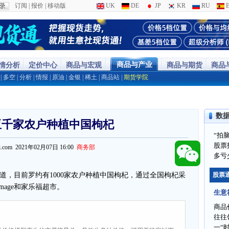
订阅
|
报价
|
移动版
UK
DE
JP
KR
RU
E
商品与产业
行情分析
定价中心
商品与宏观
商品与期货
商品
|
多空
|
分析
|
情报
|
原油
|
金银
|
稀土
|
商品站
|
期货学院
数
亚千家农户种植中国枸杞
“拍
股票
ppi.com 2021年02月07日 16:00
商务部
多亏
，目前罗约有1000家农户种植中国枸杞，通过全国枸杞采
股票
mage和家乐福超市。
生意
商品
往往
一“