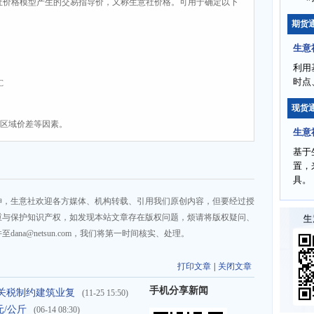
社价格模型产生的交易指导价，又称生意社价格。可用于确定以下
期货
生意
利用
时点
C
现货
、区域价差等因素。
生意
基于
置，
具。
神，生意社欢迎各方媒体、机构转载、引用我们原创内容，但要经过授
重与保护知识产权，如发现本站文章存在版权问题，烦请将版权疑问、
na@netsun.com，我们将第一时间核实、处理。
打印文章
|
关闭文章
手机分享新闻
关税制约建筑业复
(11-25 15:50)
元/公斤
(06-14 08:30)