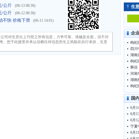
元/公斤
(06-13 08:30)
生
元/公斤
(06-12 08:30)
动不快 价格下滑
(06-11 14:01)
企
限公司对生意社上刊登之所有信息，力争可靠、准确及全面，但不对
考。您于此接受并承认信赖任何信息所生之风险应自行承担，生意
枸杞商
四川
枸杞商
河南
湖南
枸杞商
国
6月
6月
6月
6月
6月