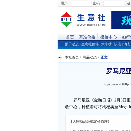
用户：
密码：
首页
基准价格
报价中心
AI
报价动态
|
生意社价格
|
大宗榜
|
快讯
|
动态
本社首页
>
商品动态
>
正文
罗马尼
https://www.100
罗马尼亚《金融日报》2月5日报道
收中心，种植者可将枸杞卖至Mega I
【大宗商品公式定价原理】