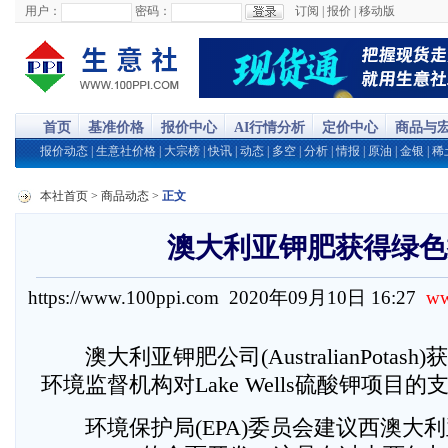
用户：
密码：
订阅
|
报价
|
移动版
首页
基准价格
报价中心
AI行情分析
定价中心
商品与
报价动态
|
生意社价格
|
大宗榜
|
快讯
|
动态
|
多空
|
分析
|
情报
|
原油
|
金银
|
稀
本社首页
>
商品动态
>
正文
澳大利亚钾肥获得绿色
https://www.100ppi.com 2020年09月10日 16:27
ww
澳大利亚钾肥公司(AustralianPotas
环境监督机构对Lake Wells硫酸钾项目的
环境保护局(EPA)委员会建议西澳大