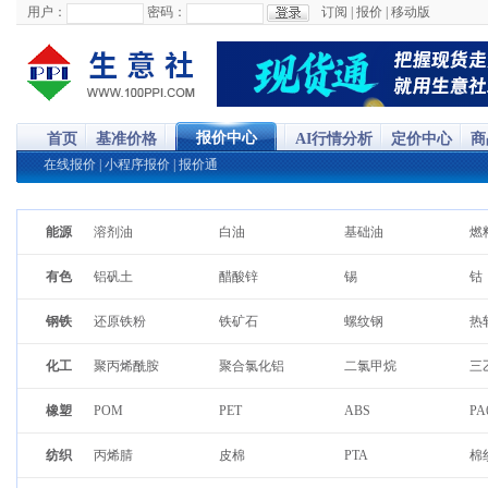
用户：
密码：
订阅
|
报价
|
移动版
报价中心
首页
基准价格
AI行情分析
定价中心
商
在线报价
|
小程序报价
|
报价通
能源
溶剂油
白油
基础油
燃
正辛烷
三甲苯溶剂油
汽油
柴
有色
铝矾土
醋酸锌
锡
钴
镍
白银
磁选铁粉
金
对氨基苯乙酸
食品级白油
对硝基苯乙酸
煤
钢铁
还原铁粉
铁矿石
螺纹钢
热
醋酸钴
硝酸钴
四氧化三钴
铜
原油
炼焦煤
石脑油
净
不锈钢卷
生铁粉
镀锌板
硅
明矾
氧化钴
氯化钴
二
变压器油
环保溶剂油
石墨烯
氢
化工
聚丙烯酰胺
聚合氯化铝
二氯甲烷
三
硬脂酸镁
中厚板
磁铁矿
铁
偏钒酸铵
70%萤石粉
氧化钇
氢
锡酸锌
二甲醚
氨基磺酸铟
氧
四氯乙烯
异丙醇
乙腈
正
邻苯二甲酸二丁酯
无水三氯化镓（5N）
镨钕氧化物
金属镨
金
橡塑
POM
PET
ABS
PA
液化气
碳酸锆钾
煅烧焦
煤
苯乙烯
异辛醇
丙二醇
三
铁粉
DPB
偏磷酸镁
硫
氧化钕
电解锰
锑
金
叔戊基苯
EVA
癸二酸二辛脂DOS
PP
阿拉伯胶
煅烧石油焦
红糖
煅
醋酸乙酯
环己烷
环氧氯丙烷
葡
纺织
丙烯腈
皮棉
PTA
棉
氧化亚镍
三氧化二锑
草酸钴
二
LCP
PA6
邻苯二甲酸二辛脂
纳
甘油
二甲基亚砜
正己烷
环
涤纶POY
粘胶短纤
涤纶纱
锦
氧化钽
碲锭
铋针
金