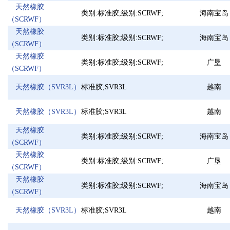
无水硫酸钠
苯甲酸
原甲酸三甲酯
碳
天然橡胶
三甲胺
正硅酸乙酯
叔丁醇钠
对
类别:标准胶;级别:SCRWF;
海南宝岛
（SCRWF）
苯乙酮
三水醋酸钠
二甲基乙醇胺
一
天然橡胶
偶氮二异丁腈(AIBN)
工业纯碱
异壬醇
磷
类别:标准胶;级别:SCRWF;
海南宝岛
（SCRWF）
一水肌酸
草酸二乙酯
氯化石蜡
甲
天然橡胶
醋酸乙烯
轻质白油
N,N-二甲基乙酰胺
无
类别:标准胶;级别:SCRWF;
广垦
（SCRWF）
二甲基硫醚
苯甲酰氯
环戊酮
N
重质碳酸钾
二硫化碳
邻二甲苯
硬
天然橡胶（SVR3L）
标准胶;SVR3L
越南
甲基丙烯酸羟丙酯
氟硼酸
丙二酸二乙酯
乙
氧化镁
草酸二甲酯
甲酸钙
甲
天然橡胶（SVR3L）
标准胶;SVR3L
越南
磷酸三丁酯(TBP)
无水三氯化铝
三异丙醇胺
乙
天然橡胶
三苯基膦
十二烷基硫酸钠 K12
二甲基四氢呋喃
甲
类别:标准胶;级别:SCRWF;
海南宝岛
（SCRWF）
原甲酸三乙酯
甲基丙烯酸异辛酯
六氟丙烯
乙
天然橡胶
聚丙烯酰胺乳液
乙酸钠碳源
活性氧化铝
丙
类别:标准胶;级别:SCRWF;
广垦
（SCRWF）
对苯二甲酸二辛酯
天然橡胶
二甲基二硫醚
（DOTP）
溴化钠
生
类别:标准胶;级别:SCRWF;
海南宝岛
（SCRWF）
杀菌灭藻剂（氧化
双氧水
性）
木质粉末活性炭
邻
天然橡胶（SVR3L）
标准胶;SVR3L
越南
对二氯苯
碱式氯化铝
DL-酒石酸
无