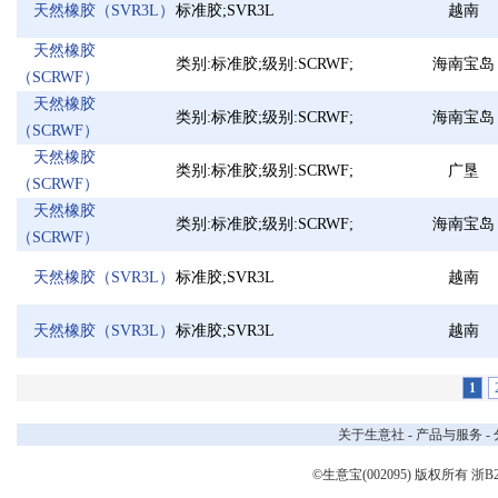
正丙醛
间苯二酚
双氰胺
二
天然橡胶（SVR3L）
标准胶;SVR3L
越南
邻苯二甲酸二辛酯
丙烯酸
醋酸异丁酯
次
天然橡胶
碘化钾
耐水蜂窝活性炭
巯基乙酸
仲
类别:标准胶;级别:SCRWF;
海南宝岛
（SCRWF）
三氯化铝
间苯二甲酸
水处理消泡剂
氢
天然橡胶
食用葡萄糖
双环戊二烯
煤质粉末活性炭
白
类别:标准胶;级别:SCRWF;
海南宝岛
（SCRWF）
颗粒活性炭
对氯苯甲酰氯
三聚氯氰
对
天然橡胶
叔十二硫醇
水杨酸
氯化钠
混
类别:标准胶;级别:SCRWF;
广垦
（SCRWF）
甲基丙烯酸缩水甘油
天然橡胶
N-甲基哌嗪
邻氯苯甲酰氯
酯
异
类别:标准胶;级别:SCRWF;
海南宝岛
（SCRWF）
三氟甲磺酸
聚氯乙烯树脂PVC
NMP
三
反硝化菌种
精萘
磷酸二氢铵
四
天然橡胶（SVR3L）
标准胶;SVR3L
越南
三甲胺水溶液
DOTP
D-二苯甲酰酒石酸
十
N-甲基二乙醇胺
对甲酚
重质纯碱
乙
天然橡胶（SVR3L）
标准胶;SVR3L
越南
磷酸氢二铵
一甲胺盐酸盐
三氟乙酸乙酯
氯
羟基乙酸
乙二醇叔丁基醚
对氯苯甲醛
叔
1
硫酸镁
邻氯苯胺
DMF 二甲基甲酰胺
溴
关于生意社
-
产品与服务
-
1,2-二氯乙烷
柠檬酸钾
磺酸
硫
N,N-二甲基苯胺
亚磷酸三乙酯
甲基异丁基甲酮
叔
©生意宝(002095) 版权所有
浙B2
二甘醇胺
液体聚合硫酸铁
氯甲基乙醚
萤