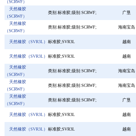
（SCRWF）
1.4二氧六环
椰壳活性炭
五氯化磷
氢
天然橡胶
邻苯二酚
三乙二醇丁醚
反渗透阻垢剂
异
类别:标准胶;级别:SCRWF;
广垦
（SCRWF）
间二甲苯
二价酸酯MDBE
十二烷基苯磺酸钠
ED
天然橡胶
多聚甲醛
三聚磷酸钠
亚磷酸
二
类别:标准胶;级别:SCRWF;
海南宝岛
（SCRWF）
异氟尔酮
醋酸乙烯(VAM)
丙烯酸羟丙酯
亚
硫酸铝
甲酸钾
新戊二醇
磷
天然橡胶（SVR3L）
标准胶;SVR3L
越南
四氢吡咯
硫氢化钠
异辛酸
甲
1,4-丁二醇
不防水蜂窝活性炭
七水硫酸镁
乙
天然橡胶（SVR3L）
标准胶;SVR3L
越南
三羟甲基丙烷
除磷剂
邻氯氯苄
硫
天然橡胶
氧化钙（生石灰）
五水偏硅酸钠
二甲基二硫
甲
类别:标准胶;级别:SCRWF;
海南宝岛
（SCRWF）
四甲基乙二胺
二氯异氰尿酸钠
二丙酮醇
邻
天然橡胶
邻苯二甲酸二辛酯
类别:标准胶;级别:SCRWF;
海南宝岛
（SCRWF）
二正丁胺
（DOP)
二价酸酯DBE
甲
天然橡胶
乙二醇二醋酸酯
类别:标准胶;级别:SCRWF;
广垦
（SCRWF）
异辛醇/辛醇
一乙胺
EGDA
氟
苯甲酸钠
甲酸乙酯
分子筛
五
天然橡胶（SVR3L）
标准胶;SVR3L
越南
DBP
轻质纯碱
氯化镁
1,
丙三醇
二乙二醇乙醚醋酸酯
硫代硫酸钠(大苏打)
间
天然橡胶（SVR3L）
标准胶;SVR3L
越南