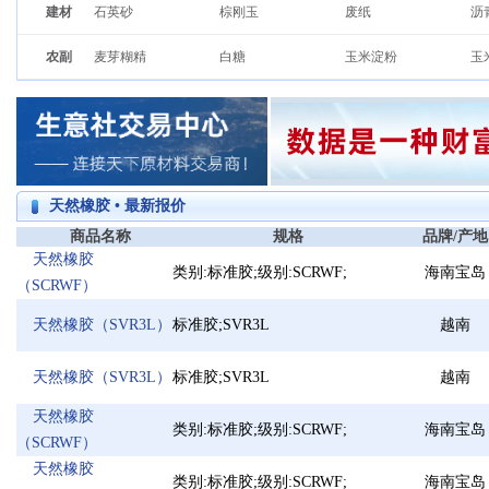
过
一乙醇胺
二乙醇胺
醋酸丁酯
三
建材
石英砂
棕刚玉
废纸
沥
锦纶FDY
生丝
氨纶
铟箔
碲粉
铋粒
铋
泡沫滤珠
PBT树脂
三苯基氯化锡
丙
石油醚
氯化亚砜
乙酸乙酯
混
松树皮
木质素磺酸钙
锚固剂
天
铟片
POK
PA46
PA610
PA
农副
麦芽糊精
白糖
玉米淀粉
玉
醋酸甲酯
甲基叔丁基醚
丙烯酸丁酯
MT
瓦楞纸
白卡纸
箱板纸
白
大豆油
桐油
鸡蛋
菜
次氯酸钠
磷酸
N-甲基吡咯烷酮
吡
POE
PMMA
PPS
聚
香菇
四水八硼酸钠
牛磺酸
液
硼酸
碳酸钾
异丁醇
醋
聚氯乙烯树脂
LLDPE
HDPE
SB
低聚异麦芽糖
海藻糖
奶粉
玉
氨基磺酸
复合碳源
磷酸三钠
正
异麦芽酮糖醇
大豆分离蛋白
大豆蛋白粉
硫
可得然胶
糖精钠
矿源黄腐酸钾
有
二甲胺
DMAC
柱状活性炭
丙
天然橡胶 • 最新报价
DMAC二甲基乙酰胺
醋酸钠
吗啉
三
商品名称
规格
品牌/产地
三氯化磷
碳酸丙烯酯
二乙二醇乙醚
二
天然橡胶
环己胺
消泡剂
醋酸正丙酯
乙
类别:标准胶;级别:SCRWF;
海南宝岛
（SCRWF）
硫酸铵
六偏磷酸钠
粉状活性炭
氯
工业盐
二乙二醇(二甘醇)
环氧树脂
亚
天然橡胶（SVR3L）
标准胶;SVR3L
越南
硫酸亚铁
异丁醛
叔丁醇
氯
二甲基甲酰胺
正丁醛
软水盐
无
天然橡胶（SVR3L）
标准胶;SVR3L
越南
葡萄糖酸钠
甲酸钠
磷酸二氢钾
冰
天然橡胶
乙酰乙酸乙酯
过硫酸铵
EDTA四钠
碳
类别:标准胶;级别:SCRWF;
海南宝岛
（SCRWF）
三乙二醇
一水葡萄糖
环丁砜
醋
天然橡胶
丙烯酸异辛酯
无水亚硫酸钠
硅藻土
过
类别:标准胶;级别:SCRWF;
海南宝岛