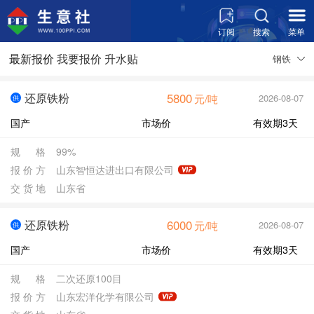
订阅
搜索
菜单
最新报价
钢铁
我要报价
升水贴
5800
还原铁粉
2026-08-07
元/吨
供
国产
市场价
有效期3天
规
格
99%
报
价
方
山东智恒达进出口有限公司
交
货
地
山东省
6000
还原铁粉
2026-08-07
元/吨
供
国产
市场价
有效期3天
规
格
二次还原100目
报
价
方
山东宏洋化学有限公司