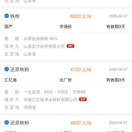
交
货
地
山东省
6000
铁粉
2026-08-07
元/吨
供
国产
市场价
有效期3天
规
格
水雾化纯铁粉 99%
报
价
方
山东宏洋化学有限公司
交
货
地
山东省
4100
还原铁粉
2026-08-07
元/吨
供
汇亿海
出厂价
有效期3天
规
格
一次还原，80目；100目；含铁98
报
价
方
河南汇亿海净水材料有限公司
交
货
地
河南省
4600
还原铁粉
2026-08-07
元/吨
供