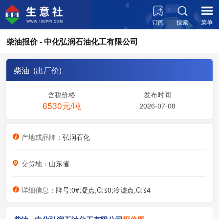
订阅
搜索
菜单
柴油报价 - 中化弘润石油化工有限公司
柴油 (出厂价)
含税价格
发布时间
6530元/吨
2026-07-08
产地或品牌：
弘润石化
交货地：
山东省
详细信息：
牌号:0#;凝点,C:≤0;冷滤点,C:≤4