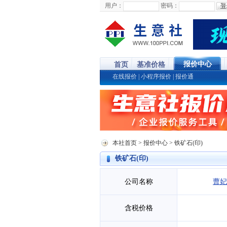
用户：
密码：
报价中心
首页
基准价格
在线报价
|
小程序报价
|
报价通
本社首页
>
报价中心
> 铁矿石(印)
铁矿石(印)
公司名称
曹妃
含税价格