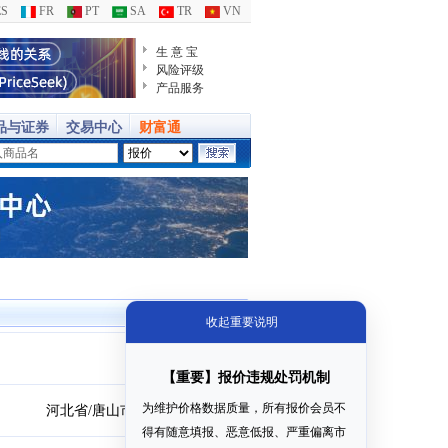
S
FR
PT
SA
TR
VN
生 意 宝
风险评级
产品服务
品与证券
交易中心
财富通
【重要】报价违规处罚机制
为维护价格数据质量，所有报价会员不
河北省/唐山市
得有随意填报、恶意低报、严重偏离市