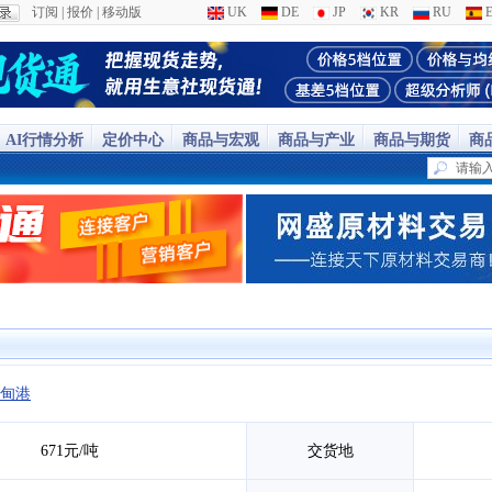
订阅
|
报价
|
移动版
UK
DE
JP
KR
RU
E
AI行情分析
定价中心
商品与宏观
商品与产业
商品与期货
商
甸港
671元/吨
交货地