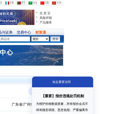
S
FR
PT
SA
TR
VN
生 意 宝
风险评级
产品服务
品与证券
交易中心
财富通
我要下单
【重要】报价违规处罚机制
为维护价格数据质量，所有报价会员不
广东省/广州市
得有随意填报、恶意低报、严重偏离市