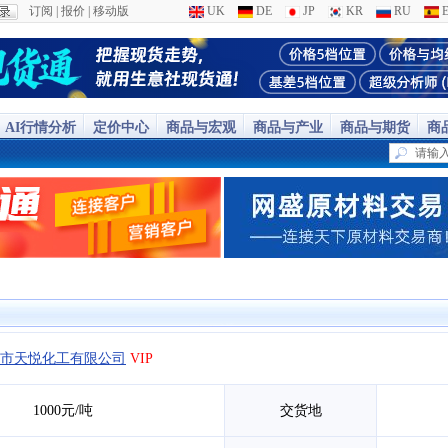
订阅
|
报价
|
移动版
UK
DE
JP
KR
RU
E
AI行情分析
定价中心
商品与宏观
商品与产业
商品与期货
商
市天悦化工有限公司
VIP
1000元/吨
交货地