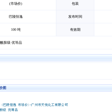
(市场价)
包装
巴陵恒逸
发布时间
100 吨
有效期
酰胺级 优等品
价图