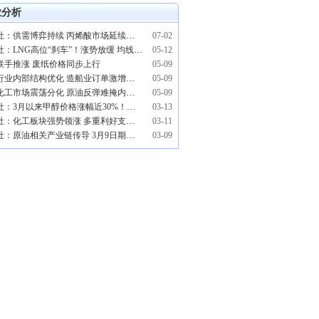
业分析
生意社：供需博弈持续 丙烯酸市场延续弱势
07-02
生意社：LNG高位“刹车”！涨势放缓 均线释放关键警示
05-12
联手推涨 废纸价格同步上行
05-09
钢铁行业内部结构优化 造船业订单激增支撑长期需求
05-09
能源化工市场震荡分化 原油反弹难掩内盘疲软
05-09
生意社：3月以来甲醇价格涨幅近30%！甲醇板块表现亮眼
03-13
生意社：化工板块强势领涨 多重利好支撑景气上行
03-11
生意社：原油相关产业链传导 3月9日期货商品市场现涨停潮
03-09