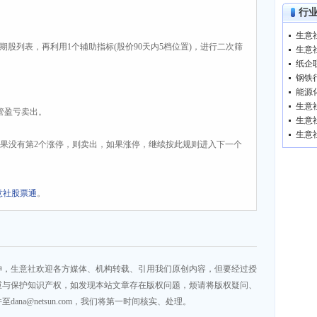
行
周期股列表，再利用1个辅助指标(股价90天内5档位置)，进行二次筛
纸企
不管盈亏卖出。
，如果没有第2个涨停，则卖出，如果涨停，继续按此规则进入下一个
意社股票通
。
神，生意社欢迎各方媒体、机构转载、引用我们原创内容，但要经过授
重与保护知识产权，如发现本站文章存在版权问题，烦请将版权疑问、
na@netsun.com，我们将第一时间核实、处理。