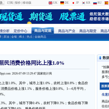
订阅
|
报价
|
移动版
UK
DE
JP
KR
RU
商品与宏观
行情分析
定价中心
商品与产业
商品与期货
商品
榜
|
原油
|
金银
|
稀土
|
热点
|
金融商品
数
份居民消费价格同比上涨1.0%
“拍
股票
100ppi.com 2026-07-09 13:29:47 国家统计局
多亏
上涨1.0%。其中，城市上涨1.0%，农村上涨0.8%；食品价
股票
；消费品价格上涨1.1%，服务价格上涨0.8%。1—6月平均，
0%。
生意
商品
3%。其中，城市下降0.4%，农村下降0.3%；食品价格下降
往往
品价格下降0.6%，服务价格持平。