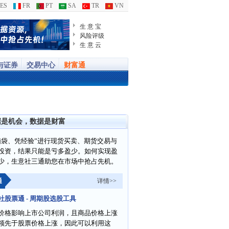
ES
FR
PT
SA
TR
VN
生 意 宝
风险评级
生 意 云
与证券
交易中心
财富通
据是机会，数据是财富
脑袋、凭经验”进行现货买卖、期货交易与
投资，结果只能是亏多盈少。如何实现盈
少，生意社三通助您在市场中抢占先机。
通
详情>>
社股票通 - 周期股选股工具
价格影响上市公司利润，且商品价格上涨
领先于股票价格上涨，因此可以利用这