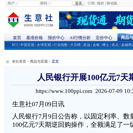
用户：
密码：
订阅
|
报价
|
移动版
商品
首页
基准价格
报价中心
AI行情分析
定价中心
BCI
|
中国宏观
|
全球宏观
|
行业指数
|
大宗榜
|
原油
|
金银
|
稀土
|
热点
|
金融商
本社首页
>
商品与宏观
>
正文
人民银行开展100亿元7天
https://www.100ppi.com 2026-07-09 1
生意社07月09日讯
人民银行7月9日公告称，以固定利率、数
100亿元7天期逆回购操作，全额满足了