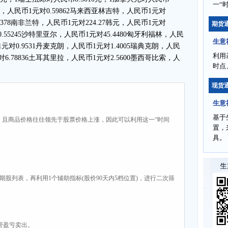
一“
澳门元，人民币1元对0.59862马来西亚林吉特，人民币1元对
.4378南非兰特，人民币1元对224.27韩元，人民币1元对
期货
0.55245沙特里亚尔，人民币1元对45.4480匈牙利福林，人民
生意
1元对0.9531丹麦克朗，人民币1元对1.4005瑞典克朗，人民
利用
对6.78836土耳其里拉，人民币1元对2.5600墨西哥比索，人
时点
现货
生意
基于
，且商品价格往往领先于股票价格上涨，因此可以利用这一“时间
置，
具。
周期股列表，再利用1个辅助指标(股价90天内5档位置)，进行二次筛
不管盈亏卖出。