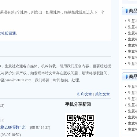
商
，如果没有第2个涨停，则卖出，如果涨停，继续按此规则进入下一个
意社股票通
。
神，生意社欢迎各方媒体、机构转载、引用我们原创内容，但要经过授
重与保护知识产权，如发现本站文章存在版权问题，烦请将版权疑问、
商
na@netsun.com，我们将第一时间核实、处理。
生意
打印文章
|
关闭文章
生意
手机分享新闻
生意
03)
生意
生意
01)
生意
格200指数”比
(08-07 14:37)
生意
(08-07 10:52)