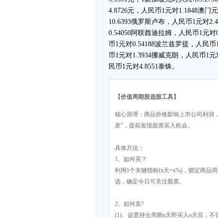
4.8726元，人民币1元对1.1848
10.6393俄罗斯卢布，人民币1元对2
0.54050阿联酋迪拉姆，人民币1元对
币1元对0.54188波兰兹罗提，人民币
币1元对1.3934挪威克朗，人民币1元
民币1元对4.8551泰铢。
【价值周期股选股工具】
核心原理：商品价格影响上市公司利润
差”，提前发现股票买入机会。
具体方法：
1、如何买？
利用1个关键指标(n天+x%)，锁定商品
选，确定今日可关注股票。
2、如何卖?
(1)、设置持仓周期n天即买入n天后，