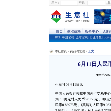
用户：
密码：
首页
基准价格
报价中心
AI
BCI
|
中国宏观
|
全球宏观
|
行业指数
|
大宗
本社首页
>
商品与宏观
>
正文
6月11日人
https://ww
生意社06月11日讯
中国人民银行授权中国外汇交易中心公
为：1美元对人民币6.8150元，1欧元
民币0.86975元，1英镑对人民币9.
3.9391元，1新加坡元对人民币5.2