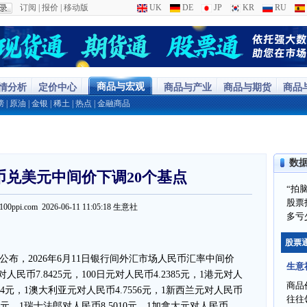
订阅
|
报价
|
移动版
UK
DE
JP
KR
RU
商品与宏观
行情分析
定价中心
商品与产业
商品与期货
商品
榜
|
原油
|
金银
|
稀土
|
热点
|
金融商品
数
民币兑美元中间价下调20个基点
“拍
股票
w.100ppi.com 2026-06-11 11:05:18 生意社
多亏
股票
布，2026年6月11日银行间外汇市场人民币汇率中间价
生意
对人民币7.8425元，100日元对人民币4.2385元，1港元对人
商品
0834元，1澳大利亚元对人民币4.7556元，1新西兰元对人民币
往往
798元，1瑞士法郎对人民币8.5010元，1加拿大元对人民币