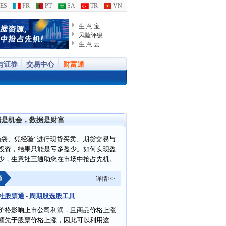
ES
FR
PT
SA
TR
VN
生 意 宝
风险评级
生 意 云
与证券
交易中心
财富通
据是机会，数据是财富
脑袋、凭经验”进行现货买卖、期货交易与
投资，结果只能是亏多盈少。如何实现盈
少，生意社三通助您在市场中抢占先机。
通
详情>>
社股票通 - 周期股选股工具
价格影响上市公司利润，且商品价格上涨
领先于股票价格上涨，因此可以利用这