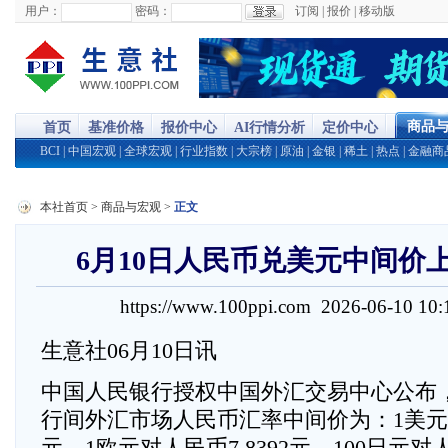
用户：
密码：
订阅
|
报价
|
移动版
商品
首页
基准价格
报价中心
AI行情分析
定价中心
BCI
|
中国宏观
|
全球宏观
|
行业指数
|
大宗榜
|
原油
|
金银
|
稀土
|
热点
|
金融商
本社首页
>
商品与宏观
>
正文
6月10日人民币兑美元中间价上
https://www.100ppi.com 2026-06-10 1
生意社06月10日讯
中国人民银行授权中国外汇交易中心公布，2
行间外汇市场人民币汇率中间价为：1美元对人
元，1欧元对人民币7.8392元，100日元对人