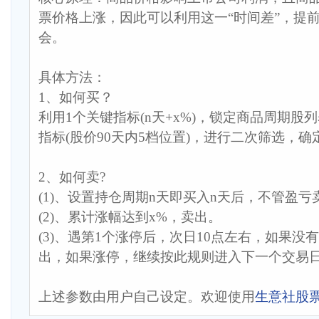
票价格上涨，因此可以利用这一“时间差”，提
会。
具体方法：
1、如何买？
利用1个关键指标(n天+x%)，锁定商品周期股
指标(股价90天内5档位置)，进行二次筛选，
2、如何卖?
(1)、设置持仓周期n天即买入n天后，不管盈亏
(2)、累计涨幅达到x%，卖出。
(3)、遇第1个涨停后，次日10点左右，如果没
出，如果涨停，继续按此规则进入下一个交易日..
上述参数由用户自己设定。欢迎使用
生意社股