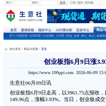
用户：
密码：
订阅
|
报价
|
移动版
商品
首页
基准价格
报价中心
AI行情分析
定价中心
BCI
|
中国宏观
|
全球宏观
|
行业指数
|
大宗榜
|
原油
|
金银
|
稀土
|
热点
|
金融商
本社首页
>
商品与宏观
>
正文
创业板指6月9日涨3.9
https://www.100ppi.com 2026-06-09 1
生意社06月09日讯
创业板指6月9日走高，以3961.75点报
149.96点，涨幅3.93%。当日，创业板成交