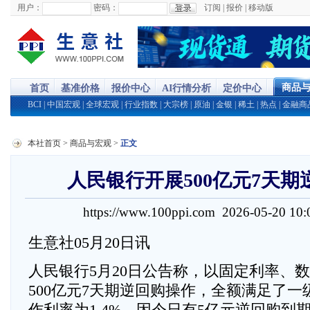
用户：
密码：
订阅
|
报价
|
移动版
商品
首页
基准价格
报价中心
AI行情分析
定价中心
BCI
|
中国宏观
|
全球宏观
|
行业指数
|
大宗榜
|
原油
|
金银
|
稀土
|
热点
|
金融商
本社首页
>
商品与宏观
>
正文
人民银行开展500亿元7天期
https://www.100ppi.com 2026-05-20 1
生意社05月20日讯
人民银行5月20日公告称，以固定利率、
500亿元7天期逆回购操作，全额满足了
作利率为1.4%。因今日有5亿元逆回购到