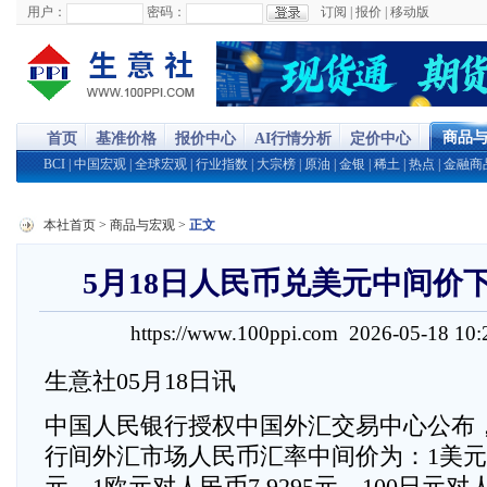
用户：
密码：
订阅
|
报价
|
移动版
商品
首页
基准价格
报价中心
AI行情分析
定价中心
BCI
|
中国宏观
|
全球宏观
|
行业指数
|
大宗榜
|
原油
|
金银
|
稀土
|
热点
|
金融商
本社首页
>
商品与宏观
>
正文
5月18日人民币兑美元中间价下
https://www.100ppi.com 2026-05-18 1
生意社05月18日讯
中国人民银行授权中国外汇交易中心公布，2
行间外汇市场人民币汇率中间价为：1美元对人
元，1欧元对人民币7.9295元，100日元对人