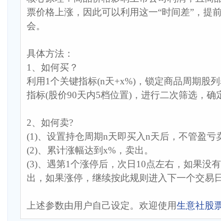
票价格上涨，因此可以利用这一“时间差”，提
会。
具体方法：
1、如何买？
利用1个关键指标(n天+x%)，锁定商品周期股
指标(股价90天内5档位置)，进行二次筛选，
2、如何卖?
(1)、设置持仓周期n天即买入n天后，不管盈亏
(2)、累计涨幅达到x%，卖出。
(3)、遇第1个涨停后，次日10点左右，如果没
出，如果涨停，继续按此规则进入下一个交易日..
上述参数由用户自己设定。欢迎使用
生意社股