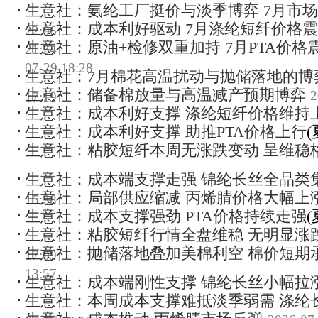
生意社：氨纶工厂挺价与淡季博弈 7月市
生意社：成本利好驱动 7月涤纶短纤价格
22:06
生意社：原油+检修双重加持 7月PTA价格
21:34
07-29 18:28
生意社：7月棉花高温扰动与抛储落地的博
生意社：储备棉放量与高温减产预期博弈
2
17:19
生意社：成本利好支撑 涤纶短纤价格维持
生意社：成本利好支撑 助推PTA价格上行
(
生意社：粘胶短纤本周无涨跌变动 呈维稳
生意社：成本端支撑走强 锦纶长丝全品类
生意社：局部供应缩减 丙烯腈价格大幅上
15:38
生意社：成本支撑强劲 PTA价格持续走强
(
生意社：粘胶短纤行情全盘维稳 无明显涨
生意社：抛储落地叠加美棉利空 棉价短期
17:09
13:57
生意社：成本端刚性支撑 锦纶长丝小幅拉
生意社：本周成本支撑难抵淡季弱需 涤纶