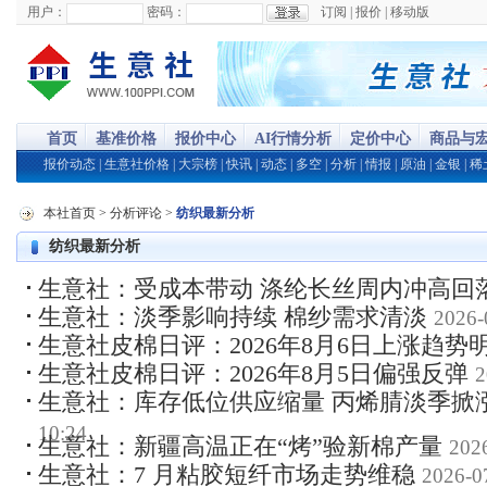
用户：
密码：
订阅
|
报价
|
移动版
首页
基准价格
报价中心
AI行情分析
定价中心
商品与
报价动态
|
生意社价格
|
大宗榜
|
快讯
|
动态
|
多空
|
分析
|
情报
|
原油
|
金银
|
稀
本社首页
>
分析评论
>
纺织最新分析
纺织最新分析
生意社：受成本带动 涤纶长丝周内冲高回
生意社：淡季影响持续 棉纱需求清淡
2026-
生意社皮棉日评：2026年8月6日上涨趋势
生意社皮棉日评：2026年8月5日偏强反弹
2
生意社：库存低位供应缩量 丙烯腈淡季掀
10:24
生意社：新疆高温正在“烤”验新棉产量
202
生意社：7 月粘胶短纤市场走势维稳
2026-0