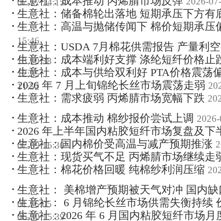
生意社：成本推动 丙烯腈市场反弹
2026-07-
07-17 14:15
生意社：储备棉轮出落地 短期承压下方有
生意社：高温与抛储传闻下 棉价短期承压
15:46
生意社：USDA 7月棉花供需报告 产量利
生意社：成本端利好支撑 涤纶短纤价格止
13 10:38
生意社：成本与供给双利好 PTA价格震荡
12:25
2026 年 7 月上旬锦纶长丝市场震荡走弱
20
11:52
生意社：需求疲弱 丙烯腈市场宽幅下跌
202
生意社：成本推动 棉纱报价尝试上调
2026-
2026 年上半年国内粘胶短纤市场复盘及
生意社：国内棉价受高温与减产预期推涨
2
07-09 16:30
生意社：现货买气不足 丙烯腈市场继续走
生意社：棉花价格回暖 纯棉纱利润压缩
202
生意社： 美棉增产预期被天气对冲 国内
生意社： 6 月锦纶长丝市场供需失衡持续
01 16:05
生意社：2026 年 6 月国内粘胶短纤市场
06-30 15:39