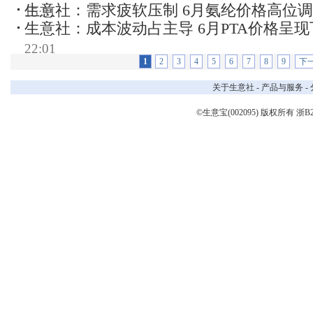
生意社：需求疲软压制 6月氨纶价格高位
15:31
生意社：成本波动占主导 6月PTA价格呈现
22:01
1
2
3
4
5
6
7
8
9
下
关于生意社
-
产品与服务
-
©生意宝(002095) 版权所有
浙B2