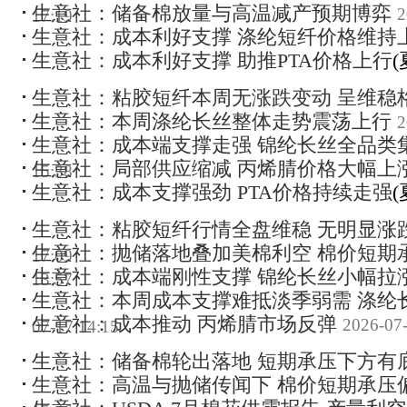
生意社：储备棉放量与高温减产预期博弈
2
17:19
生意社：成本利好支撑 涤纶短纤价格维持
生意社：成本利好支撑 助推PTA价格上行
(
生意社：粘胶短纤本周无涨跌变动 呈维稳
生意社：本周涤纶长丝整体走势震荡上行
2
生意社：成本端支撑走强 锦纶长丝全品类
生意社：局部供应缩减 丙烯腈价格大幅上
15:38
生意社：成本支撑强劲 PTA价格持续走强
(
生意社：粘胶短纤行情全盘维稳 无明显涨
生意社：抛储落地叠加美棉利空 棉价短期
17:09
生意社：成本端刚性支撑 锦纶长丝小幅拉
13:57
生意社：本周成本支撑难抵淡季弱需 涤纶
生意社：成本推动 丙烯腈市场反弹
2026-07-
07-17 14:15
生意社：储备棉轮出落地 短期承压下方有
生意社：高温与抛储传闻下 棉价短期承压