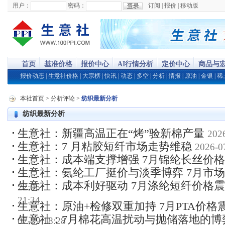
用户：
密码：
订阅
|
报价
|
移动版
首页
基准价格
报价中心
AI行情分析
定价中心
商品与
报价动态
|
生意社价格
|
大宗榜
|
快讯
|
动态
|
多空
|
分析
|
情报
|
原油
|
金银
|
稀
本社首页
>
分析评论
>
纺织最新分析
纺织最新分析
生意社：新疆高温正在“烤”验新棉产量
202
生意社：7 月粘胶短纤市场走势维稳
2026-0
生意社：成本端支撑增强 7月锦纶长丝价
生意社：氨纶工厂挺价与淡季博弈 7月市
生意社：成本利好驱动 7月涤纶短纤价格
22:06
21:34
生意社：原油+检修双重加持 7月PTA价格
生意社：7月棉花高温扰动与抛储落地的博
07-29 18:28