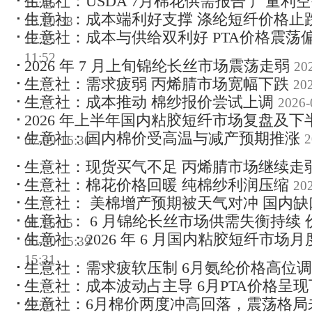
生意社：USDA 7月棉花供需报告 产量利
15:46
生意社：成本端利好支撑 涤纶短纤价格止
13 10:38
生意社：成本与供给双利好 PTA价格震荡
12:25
11:52
2026 年 7 月上旬锦纶长丝市场震荡走弱
20
生意社：需求疲弱 丙烯腈市场宽幅下跌
202
生意社：成本推动 棉纱报价尝试上调
2026-
2026 年上半年国内粘胶短纤市场复盘及
生意社：国内棉价受高温与减产预期推涨
2
07-09 16:30
生意社：现货买气不足 丙烯腈市场继续走
生意社：棉花价格回暖 纯棉纱利润压缩
202
生意社： 美棉增产预期被天气对冲 国内
生意社： 6 月锦纶长丝市场供需失衡持续
01 16:05
生意社：2026 年 6 月国内粘胶短纤市场
06-30 15:39
15:31
生意社：需求疲软压制 6月氨纶价格高位
生意社：成本波动占主导 6月PTA价格呈现
生意社：6月棉价两度冲高回落，震荡格局
22:01