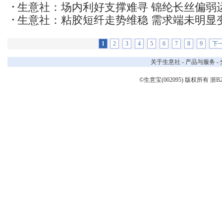
生意社：场内利好支撑难寻 锦纶长丝偏弱
生意社：粘胶短纤走势维稳 需求端未明显
1
2
3
4
5
6
7
8
9
下
关于生意社
-
产品与服务
-
©生意宝(002095) 版权所有
浙B2