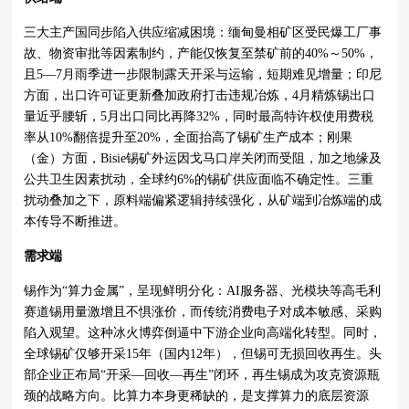
三大主产国同步陷入供应缩减困境：缅甸曼相矿区受民爆工厂事
故、物资审批等因素制约，产能仅恢复至禁矿前的40%～50%，
且5—7月雨季进一步限制露天开采与运输，短期难见增量；印尼
方面，出口许可证更新叠加政府打击违规冶炼，4月精炼锡出口
量近乎腰斩，5月出口同比再降32%，同时最高特许权使用费税
率从10%翻倍提升至20%，全面抬高了锡矿生产成本；刚果
（金）方面，Bisie锡矿外运因戈马口岸关闭而受阻，加之地缘及
公共卫生因素扰动，全球约6%的锡矿供应面临不确定性。三重
扰动叠加之下，原料端偏紧逻辑持续强化，从矿端到冶炼端的成
本传导不断推进。
需求端
锡作为“算力金属”，呈现鲜明分化：AI服务器、光模块等高毛利
赛道锡用量激增且不惧涨价，而传统消费电子对成本敏感、采购
陷入观望。这种冰火博弈倒逼中下游企业向高端化转型。同时，
全球锡矿仅够开采15年（国内12年），但锡可无损回收再生。头
部企业正布局“开采—回收—再生”闭环，再生锡成为攻克资源瓶
颈的战略方向。比算力本身更稀缺的，是支撑算力的底层资源