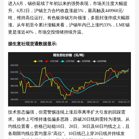
进入6月，锡价延续了年初以来的强势表现，市场关注度大幅提
升。6月2日，沪锡主力合约收盘涨超5%，最高触及449960元/
吨，维持高位运行。有色板块锡方向领涨，多股封涨停或大幅跟
涨。从年初至今累计涨幅来看，沪锡年内已上涨约33%，LME锡
更是涨近40%，市场交投情绪持续升温。
据生意社现货通数据显示:
技术形态偏强，但需警惕连续上涨后乖离率扩大引发的回踩需
求。操作上可维持逢低偏多思路，跌破20日线则需转为谨慎。从
均线位置看，价格已站稳10日、20日、30日及60日均线之上，且
各期限均线位置均显示“高位”。10日线已上穿20日线并持续发