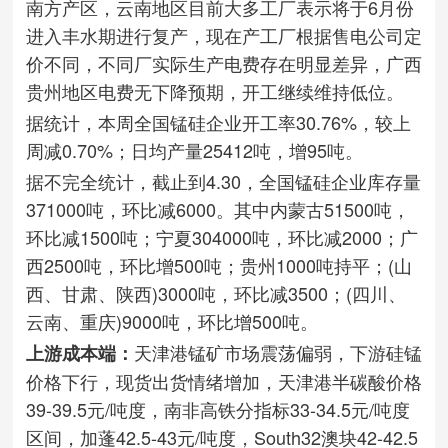
南方产区，云南地区目前大多工厂表示将于6月份
进入丰水期进行复产，现在产工厂根据售电公司定
价不同，不同厂实际生产电费存在明显差异，广西
贵州地区电费无下降预期，开工继续维持低位。
据统计，本周全国锰硅企业开工率30.76%，较上
周减0.70%；日均产量25412吨，增95吨。
据不完全统计，截止到4.30，全国锰硅企业库存量
371000吨，环比减6000。其中内蒙古51500吨，
环比减1500吨；宁夏304000吨，环比减2000；广
西2500吨，环比增500吨；贵州1000吨持平；(山
西、甘肃、陕西)3000吨，环比减3500；(四川、
云南、重庆)9000吨，环比增500吨。
天津港锰矿市场震荡偏弱，下游硅锰
上游成本端：
价格下行，现货出货情绪增加，天津港半碳酸价格
39-39.5元/吨度，南非高铁分指标33-34.5元/吨度
区间，加蓬42.5-43元/吨度，South32澳块42-42.5