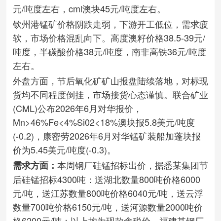
元/吨度左右，cml澳块45元/吨度左右。
钦州港锰矿价格阴跌走弱，下游开工低位，需求疲
软，市场价格混乱向下。高度澳籽价格38.5-39元/
吨度，半碳酸价格38元/吨度，南非高铁36元/吨度
左右。
外盘方面，节后氧化矿矿山报盘陆续落地，对标现
货均不同程度倒挂，市场接货心态谨慎。联合矿业
(CML)公布2026年6月对华报价，
Mn>46%Fe<4%Si02<18%澳块报5.8美元/吨度
(-0.2)，康密劳2026年6月对华锰矿装船加蓬块报
价为5.45美元/吨度(-0.3)。
本周钢厂硅锰招标出价，据悉某集团节
需求方面：
后硅锰招标4300吨：送湖北数量800吨价格6000
元/吨，送江苏数量800吨价格6040元/吨，送云浮
数量700吨价格6150元/吨，送河源数量2000吨价
格6200元/吨；以上均为现款含税价。福建某钢厂