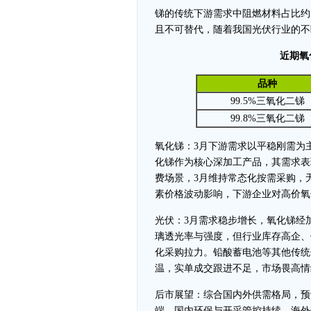
锑的传统下游需求中阻燃材料占比约
且不可替代，随着我国光伏行业的不
近期氧
品种
99.5%三氧化二锑
99.8%三氧化二锑
氧化锑：3月下游需求以平稳刚需为
化锑作为核心深加工产品，其需求表
费场景，3月维持常态化按需采购，
素价格波动影响，下游企业对高价氧
光伏：3月需求稳步增长，氧化锑经
璃透光率与强度，但行业库存高企、
化采购拉力。铅酸蓄电池等其他传统
温，实单成交跟进不足，市场畏高情
后市展望：综合国内外供需格局，预
端，国内环保与开采管控持续，海外