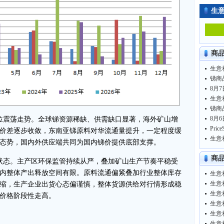
生
商
生意
锑商品
8月7
生意
锑商品
8月6
位震荡走势。全球锑资源稀缺、供需缺口显著，海外矿山增
价差逐步收敛，东南亚锑原料对华流通量提升，一定程度缓
生意
态势，国内外供应端共同为国内锑价提供底部支撑。
商
状态。主产区环保监管持续从严，叠加矿山生产节奏平稳受
内整体产出释放空间有限。原料流通偏紧叠加行业整体库存
生意
缩，生产企业出货心态偏谨慎，整体货源供给对行情形成稳
生意
价格阶段性走高。
生意