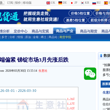
订阅
|
报价
|
移动版
UK
DE
JP
KR
RU
E
商品与产业
行情分析
定价中心
商品与宏观
商品与期货
商品
|
多空
|
分析
|
情报
|
原油
|
金银
|
稀土
|
商品站
|
期货学院
数
端偏紧 锑锭市场3月先涨后跌
“拍
股票
pi.com 2026年03月30日 15:55:14
生意社
多亏
股票
生意
商品
往往
一“