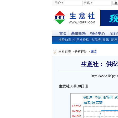
用户：
密码：
首页
基准价格
报价中心
AI
报价动态
|
生意社价格
|
大宗榜
|
快讯
|
动态
本社首页
>
分析评论
>
正文
生意社： 供应
https://www.100p
生意社03月30日讯