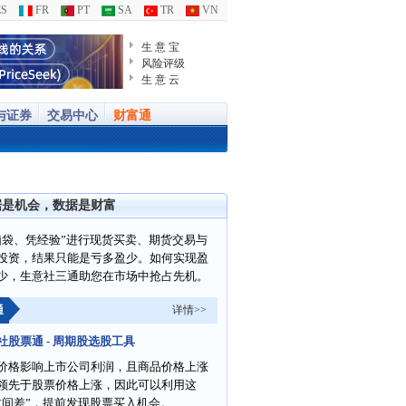
S
FR
PT
SA
TR
VN
生 意 宝
风险评级
生 意 云
与证券
交易中心
财富通
据是机会，数据是财富
脑袋、凭经验”进行现货买卖、期货交易与
投资，结果只能是亏多盈少。如何实现盈
少，生意社三通助您在市场中抢占先机。
通
详情>>
社股票通 - 周期股选股工具
价格影响上市公司利润，且商品价格上涨
领先于股票价格上涨，因此可以利用这
时间差”，提前发现股票买入机会。