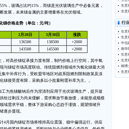
55%，玻璃占比约15%，而锑是光伏玻璃生产中必备元素，
生意
断发展，未来锑金属的主要增量将在光伏领域。
行
化锑价格走势（单位：元/吨）
2月28日
3月30日
涨跌
生意
136500
138500
+2000
中信
143500
145500
+2000
主，对高价锑锭承接力度有限，制约价格上行空间，其中氧
铜博
现与锑锭市场高度联动。传统阻燃剂领域作为氧化锑最大消
生意
无集中补库行为，受欧盟等地区对卤系阻燃剂限制政策及溴
化锑接受度有限，采购多以小批量刚需补库为主。。
加工为焦锑酸钠后作为澄清剂应用于光伏玻璃生产，提升玻
供给过剩压力尚未缓解，需求释放节奏放缓，未能形成规模
领域需求平稳，整体下游采购心态趋于谨慎，观望情绪升
绪逐步显现。
计4月国内锑锭市场将维持高位震荡、稳中偏强运行。供应
供给偏紧格局难改，原料短缺与企业惜售心态仍存，低价货