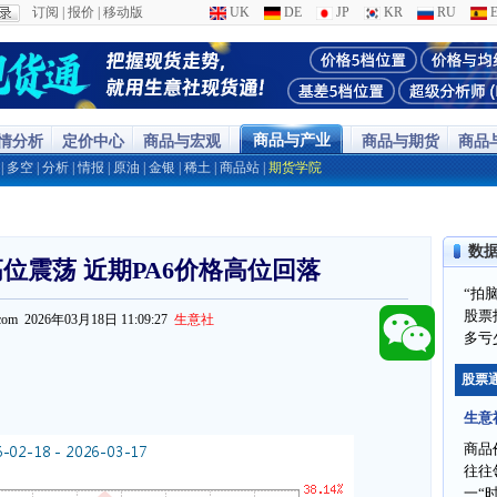
订阅
|
报价
|
移动版
UK
DE
JP
KR
RU
E
商品与产业
行情分析
定价中心
商品与宏观
商品与期货
商品
|
多空
|
分析
|
情报
|
原油
|
金银
|
稀土
|
商品站
|
期货学院
数
位震荡 近期PA6价格高位回落
“拍
股票
pi.com 2026年03月18日 11:09:27
生意社
多亏
股票
生意
商品
往往
一“