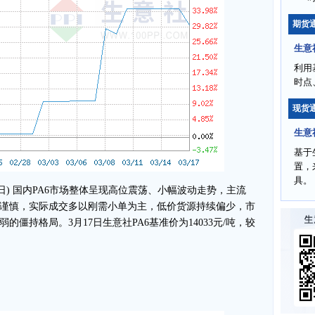
期货
生意
利用
时点
现货
生意
基于
置，
具。
17日) 国内PA6市场整体呈现高位震荡、小幅波动走势，主流
谨慎，实际成交多以刚需小单为主，低价货源持续偏少，市
僵持格局。3月17日生意社PA6基准价为14033元/吨，较