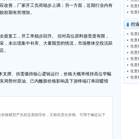
应改善，厂家开工负荷稳步上调；另一方面，近期行业内有
生意
生意
较前期有所增加。
行
生意
面复工，开工率稳步回升。 但对高位原料接受度有限，
生意
采，未出现集中补库、大量囤货的情况，市场整体交投活跃
足。
生意
生意
本支撑、供需僵持核心逻辑运行，价格大概率维持高位窄幅
生意
东局势对原油、己内酰胺价格影响及下游终端订单回暖情
社价格模型产生的交易指导价，又称生意社价格。可用于确定以下