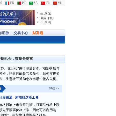
S
FR
PT
SA
TR
VN
生 意 宝
风险评级
生 意 云
与证券
交易中心
财富通
据是机会，数据是财富
脑袋、凭经验”进行现货买卖、期货交易与
投资，结果只能是亏多盈少。如何实现盈
少，生意社三通助您在市场中抢占先机。
通
详情>>
社股票通 - 周期股选股工具
价格影响上市公司利润，且商品价格上涨
领先于股票价格上涨，因此可以利用这
时间差”，提前发现股票买入机会。