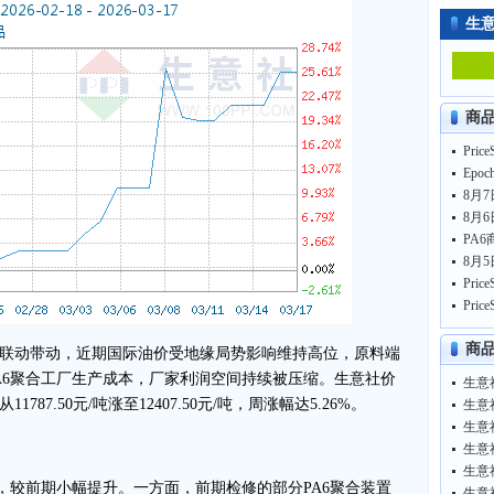
生
商
Epo
8月7
8月6
PA6
8月5
商
动带动，近期国际油价受地缘局势影响维持高位，原料端
A6聚合工厂生产成本，厂家利润空间持续被压缩。生意社价
生意
7.50元/吨涨至12407.50元/吨，周涨幅达5.26%。
生意
生意
生意
生意
较前期小幅提升。一方面，前期检修的部分PA6聚合装置
生意