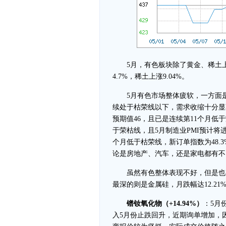
5月，有色板块除了黄金、稀土上
4.7%，稀土上涨9.04%。
5月有色市场整体疲软，一方面是
续处于枯荣线以下，需求收缩十分显著
预期值46，且已是连续第11个月低于
于荣枯线，且5月制造业PMI预计将进
个月低于枯荣线，新订单指数为48
论是房地产、汽车，还是家电都有不
虽然有色整体表现不好，但是也有金
最深的则是金属硅，月跌幅达12.21
镨钕氧化物（+14.94%）
：5月
入5月份止跌回升，近期询单增加，