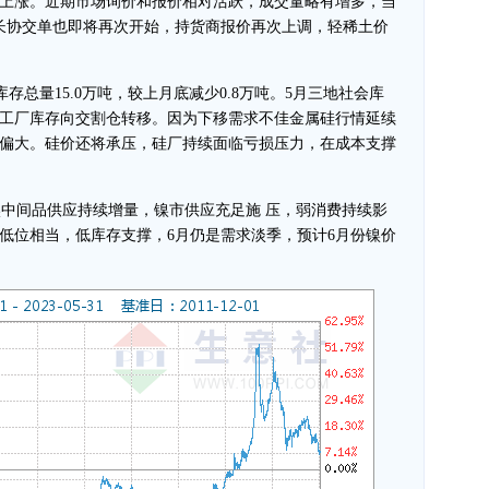
上涨。近期市场询价和报价相对活跃，成交量略有增多，当
长协交单也即将再次开始，持货商报价再次上调，轻稀土价
存总量15.0万吨，较上月底减少0.8万吨。5月三地社会库
工厂库存向交割仓转移。因为下移需求不佳金属硅行情延续
偏大。硅价还将承压，硅厂持续面临亏损压力，在成本支撑
镍中间品供应持续增量，镍市供应充足施 压，弱消费持续影
低位相当，低库存支撑，6月仍是需求淡季，预计6月份镍价