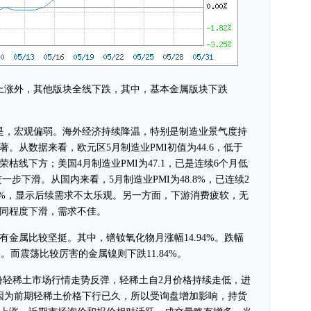
涨外，其他版块全线下跌，其中，基本金属版块下跌
，宏观偏弱。海外经济持续降温，特别是制造业景气度持
。从数据来看，欧元区5月制造业PMI初值为44.6，低于
荣枯线下方；美国4月制造业PMI为47.1，已是连续6个月低
一步下滑。从国内来看，5月制造业PMI为48.8%，已连续2
.3%，显示后续需求不太乐观。另一方面，下游消费疲软，无
同程度下滑，需求不佳。
属比较坚挺。其中，镨钕氧化物月涨幅14.94%。跌幅
%。而震荡比较厉害的金属镍则下跌11.84%。
份轻稀土市场行情走势反弹，轻稀土自2月价格持续走低，进
因为前期轻稀土价格下行已久，所以受询盘增加影响，持货