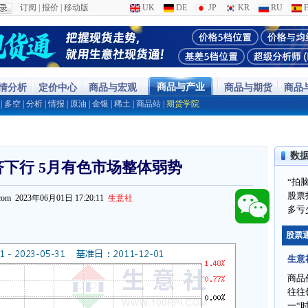
订阅
|
报价
|
移动版
UK
DE
JP
KR
RU
E
商品与产业
行情分析
定价中心
商品与宏观
商品与期货
商品
|
多空
|
分析
|
情报
|
原油
|
金银
|
稀土
|
商品站
|
期货学院
数
下行 5月有色市场整体弱势
“拍
股票
pi.com 2023年06月01日 17:20:11
生意社
多亏
股票
生意
商品
往往
一“