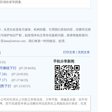
、区域价差等因素。
神，生意社欢迎各方媒体、机构转载、引用我们原创内容，但要经过授
重与保护知识产权，如发现本站文章存在版权问题，烦请将版权疑问、
na@netsun.com，我们将第一时间核实、处理。
打印文章
|
关闭文章
镁
手机分享新闻
4:33)
7月继续下行
(07-29 04:03)
.24）
(07-24 05:03)
.17）
(07-17 04:35)
弱势下行
(07-13 03:57)
限公司对生意社上刊登之所有信息，力争可靠、准确及全面，但不对
考。您于此接受并承认信赖任何信息所生之风险应自行承担，生意