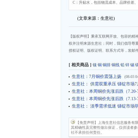
C：升贴水，包括物流成本、品牌价差
(文章来源：生意社)
【版权声明】秉承互联网开放、包容的精
权并注明来源生意社；同时，我们倡导尊
授权证明、版权证明、联系方式等，发邮件至da
[ 相关商品 ]
镍
铜
铜排
铜线
铅
锌
锡
生意社：7月铜价震荡上扬
(08-03 0
生意社： 供需双重承压 锑锭市场
生意社：本周铜价先涨后跌（7.20-7
生意社：本周铜价先涨后跌（7.13-7
生意社： 淡季需求低迷 锑锭市场
【免责声明】上海生意社信息服务有
其精确性及完整性做出保证，仅供读者参
社不承担任何责任。