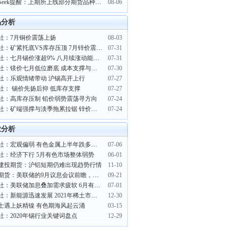
PriceSeek提醒：上期所上线部分期货品种套利指令
08-06
品分析
社：7月铜价震荡上扬
08-03
生意社：矿紧托底VS库存压顶 7月锌价震荡收窄
07-31
生意社：七月锡价涨超9% 八月续涨动能与阻力因素分析
07-31
生意社：镁价七月低位磨底 成本支撑与需求疲软博弈
07-30
社：乐观情绪带动 沪锡高开上行
07-27
社： 锡价先扬后抑 低库存支撑
07-27
社：高库存压制 铅价弱势震荡寻方向
07-24
生意社：矿端强撑与淡季拖累拉锯 锌价高位弱震
07-24
业分析
生意社：宏观偏弱 有色金属上半年跌多涨少
07-06
社：经济下行 5月有色市场整体弱势
06-01
建投期货：沪铝短期仍难出现趋势行情
11-10
南华期货：美联储的9月议息会议前瞻，市场心态如何？
09-21
生意社：美联储加息叠加需求疲软 6月有色市场延续跌势
07-01
生意社：新能源迅速发展 2021年稀土市场屡创新高
12-30
士遇上妖精镍 有色期海风起云涌
03-15
社：2020年锡行业关键词盘点
12-29