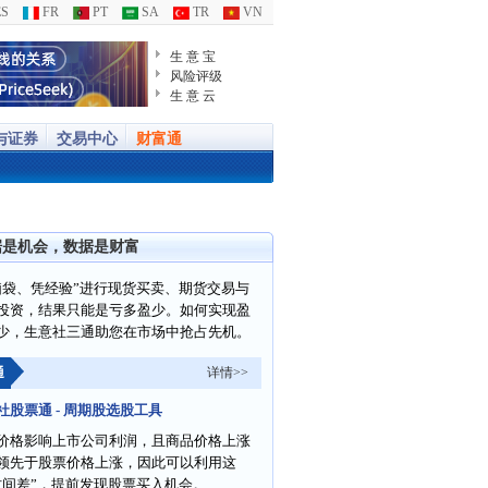
S
FR
PT
SA
TR
VN
生 意 宝
风险评级
生 意 云
与证券
交易中心
财富通
据是机会，数据是财富
脑袋、凭经验”进行现货买卖、期货交易与
投资，结果只能是亏多盈少。如何实现盈
少，生意社三通助您在市场中抢占先机。
通
详情>>
社股票通 - 周期股选股工具
价格影响上市公司利润，且商品价格上涨
领先于股票价格上涨，因此可以利用这
时间差”，提前发现股票买入机会。