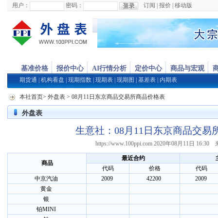
用户：
密码：
订阅
|
报价
|
移动版
基准价格
报价中心
AI行情分析
定价中心
商品与宏观
期货通
|
机构看盘
|
现期指数
|
现期表
|
现期图
|
基差表
|
内期表
本社首页
>
外盘表
> 08月11日东京商品交易所商品价格表
外盘表
生意社：08月11日东京商品交易
https://www.100ppi.com 2020年08月11日 16
最近合约
商品
代码
价格
代码
中京汽油
2009
42200
2009
黄金
银
铂MINI