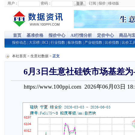
用户：
密码：
订阅
|
报价
|
移动版
首页
基准价格
报价中心
AI行情分析
定价中心
商品与
报价动态
|
大宗榜
|
BCI
|
行业指数
|
板块指数
|
产业链指数
|
比价指数
|
比价工
本社首页
>
生意社数据
>
正文
6月3日生意社硅铁市场基差为-38
https://www.100ppi.com 2026年06月03